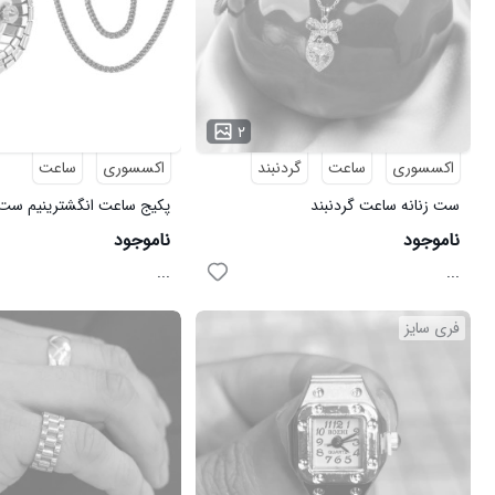
۲
اکسسوری
ساعت
گردنبند
اکسسوری
ساعت
ست زنانه ساعت گردنبند
انگشترPink_Heart مدل 3671
مردانه دودی مدل Zoris
ناموجود
ناموجود
...
...
فری سایز