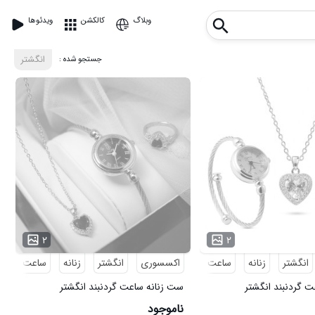
وبلاگ
کالکشن
ویدئوها
: جستجو شده
انگشتر
۲
۲
انگشتر
زنانه
ساعت
گردنبند
اکسسوری
انگشتر
زنانه
ساعت
گر
 گردنبند انگشتر
ست زنانه ساعت گردنبند انگشتر
Heart_Red مدل 3984
ناموجود