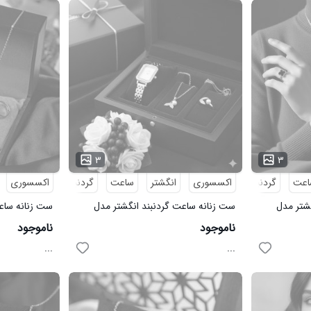
۳
۳
اعت
گردنبند
اکسسوری
انگشتر
ساعت
گردنبند
اکسسوری
شتر مدل
ست زنانه ساعت گردنبند انگشتر مدل
ست زنانه ساعت
مروارید نقره ای
Van.Cleef_White م
ناموجود
ناموجود
...
...