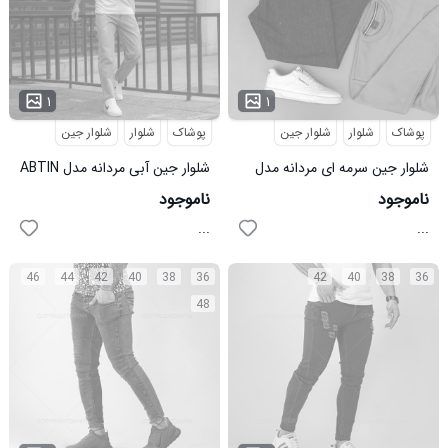
۱
۱
پوشاک
شلوار
شلوار جین
پوشاک
شلوار
شلوار جین
شلوار جین سرمه ای مردانه مدل
شلوار جین آبی مردانه مدل ABTIN
ABTIN
ناموجود
ناموجود
...
...
46
44
42
40
38
36
42
40
38
36
48