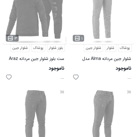
۳
۱
پوشاک
شلوار
شلوار جین
بلوز شلوار
پوشاک
شلوار جین
شلوار جین مردانه Alma مدل
ست بلوز شلوار جین مردانه Araz
34214
مدل 36344
ناموجود
ناموجود
...
...
36
36