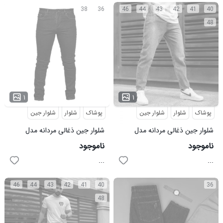
38
36
46
44
43
42
41
40
48
۱
۱
پوشاک
شلوار
شلوار جین
پوشاک
شلوار
شلوار جین
شلوار جین ذغالی مردانه مدل
شلوار جین ذغالی مردانه مدل
syavash
ABTIN
ناموجود
ناموجود
...
...
46
44
43
42
41
40
36
48