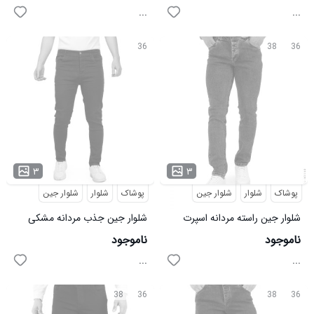
...
...
36
38
36
۳
۳
پوشاک
شلوار
شلوار جین
پوشاک
شلوار
شلوار جین
شلوار جین راسته مردانه اسپرت
شلوار جین جذب مردانه مشکی
Zima مدل 40148
اسپرت مدل 44849
ناموجود
ناموجود
...
...
38
36
38
36