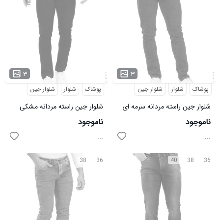
۳
۳
پوشاک
شلوار
شلوار جین
پوشاک
شلوار
شلوار جین
شلوار جین راسته مردانه سرمه ای
شلوار جین راسته مردانه مشکی
اسپرت Zima مدل 40146
اسپرت Zima مدل 40147
ناموجود
ناموجود
...
...
38
36
40
38
36