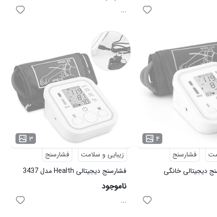
...
۳
۴
مت
فشارسنج
زیبایی و سلامت
فشارسنج
نج دیجیتالی خانگی
فشارسنج دیجیتالی Health مدل 3437
ناموجود
...