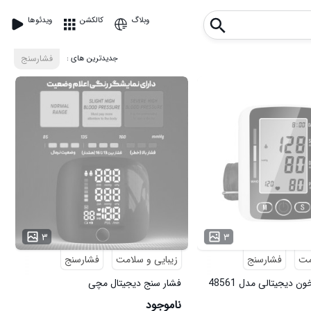
وبلاگ
کالکشن
ویدئوها
: جدیدترین های
فشارسنج
۳
۳
مت
فشارسنج
زیبایی و سلامت
فشارسنج
 دیجیتالی مدل 48561
فشار سنج دیجیتال مچی
ناموجود