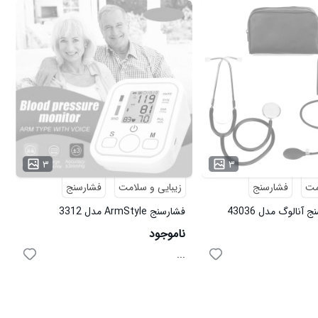
۳
۳
مت
فشارسنج
زیبایی و سلامت
فشارسنج
آنالوگ مدل 43036
فشارسنج ArmStyle مدل 3312
ناموجود
...