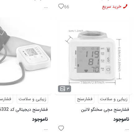
...
برای ارتباط و مشا
چند فروشگاه عم
خرید سریع
...
66
کرده و سوال خودر
نداره . میتونید 
سفارشاتتون رو یک
برای مشاهده محص
توضیحات محصولی 
فروشنده رو یکجا ب
۳
زیبایی و سلامت
فشارسنج
زیبایی و سلامت
فشارس
فشارسنج مچی سخنگو لاتین
فشارسنج دیجیتالی کد 6332
ناموجود
ناموجود
...
...