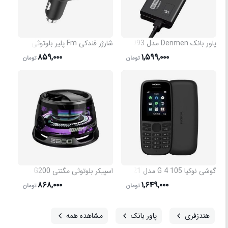
N مدل 50722
پاور بانک Denmen مدل 3993
شارژر فندکی Fm پلیر بلوتوثی L 05 مدل 50820
۸۵۹,۰۰۰
۱,۵۹۹,۰۰۰
تومان
تومان
50725
گوشی نوکیا 105 4 G مدل 50821
اسپیکر بلوتوثی مگنتی G200 با پایه نگهدارنده گوشی
۸۶۸,۰۰۰
۱,۶۴۹,۰۰۰
تومان
تومان
هندزفری
پاور بانک
مشاهده همه