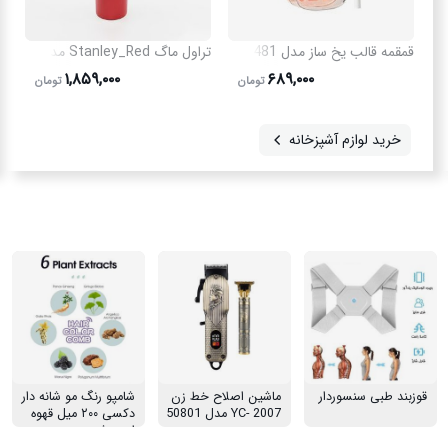
قمقمه قالب یخ ساز مدل 50481
تراول ماگ Stanley_Red مدل 3782
۱,۸۵۹,۰۰۰
۶۸۹,۰۰۰
تومان
تومان
خرید لوازم آشپزخانه
قوزبند طبی سنسوردار
ماشین اصلاح خط زن
شامپو رنگ مو شانه دار
YC- 2007 مدل 50801
دکسی ۲۰۰ میل قهوه
ای روشن