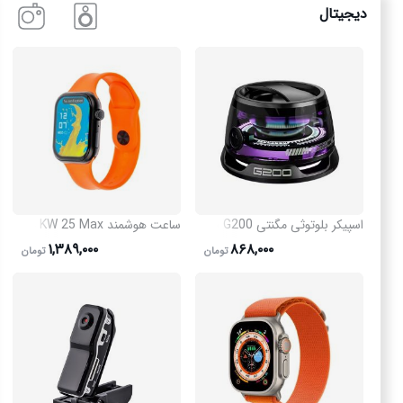
دیجیتال
اسپیکر بلوتوثی مگنتی G200 با پایه نگهدارنده گوشی
ساعت هوشمند KW 25 Max مدل 50435
۱,۳۸۹,۰۰۰
۸۶۸,۰۰۰
تومان
تومان