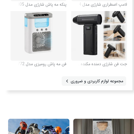
لامپ اضطراری شارژی مدل 50804
پنکه مه پاش شارژی مدل 50805
جت فن شارژی دمنده مکنده ویولنت مدل X9
فن مه پاش رومیزی مدل 50772
مجموعه لوازم کاربردی و ضروری