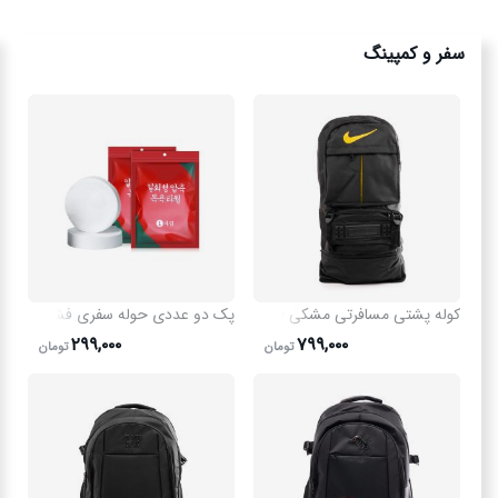
سفر و کمپینگ
کوله پشتی مسافرتی مشکی Nike مدل 50693
پک دو عددی حوله سفری فشرده مدل 50673
۲۹۹,۰۰۰
۷۹۹,۰۰۰
تومان
تومان