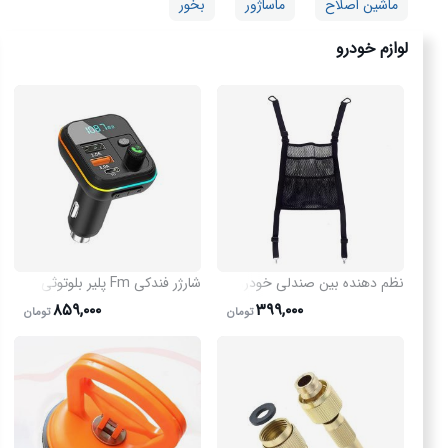
ماشین اصلاح
ماساژور
بخور
لوازم خودرو
نظم دهنده بین صندلی خودرو مدل 50899
شارژر فندکی Fm پلیر بلوتوثی L 05 مدل 50820
۸۵۹,۰۰۰
۳۹۹,۰۰۰
تومان
تومان