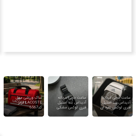
P
ل 50940
ساعت مچی مردانه
ساعت مچی مردانه
ساک ورزشی مدل
آدیداس بند استیل
آدیداس بند استیل
LACOSTE قرمز
فنری لوکس نقره ای
فنری لوکس مشکی
کد6567