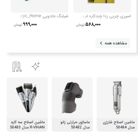
اسپری چربی زدا چندکاره فرچه دار
شیلنگ جادویی Magic_Home مدل 3964
۹۹۹,۰۰۰
۵۶۸,۰۰۰
تومان
تومان
مشاهده همه
ماشین اصلاح شارژی
ماساژور حرارتی زانو
ماشین اصلاح سه کاره
مدل 50484
مدل 50482
R-VIHAN مدل 50483