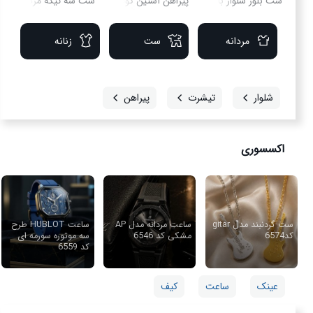
ست بلوز شلوار بافت زنانه Benita_Ch مدل 3849
ست سه تیکه مردانه مدل alter
پیراهن آستین کوتاه مردانه باکسی ساده لینن شیری مد
مردانه
ست
زنانه
شلوار
تیشرت
پیراهن
اکسسوری
ست گردنبند مدل gitar
ساعت مردانه مدل AP
ساعت HUBLOT طرح
کد6574
مشکی کد 6546
سه موتوره سورمه ای
کد 6559
عینک
ساعت
کیف