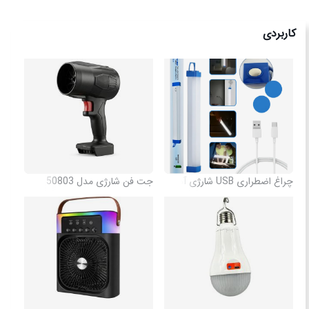
کاربردی
چراغ اضطراری USB شارژی آهن ربا دار
جت فن شارژی مدل 50803