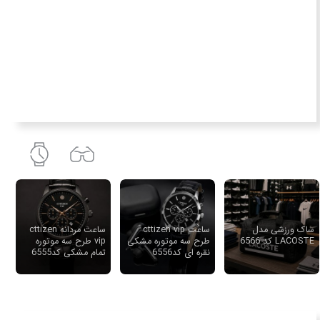
ساک ورزشی مدل
ساعت cttizen vip
ساعت مردانه cttizen
LACOSTE کد 6566
طرح سه موتوره مشکی
vip طرح سه موتوره
نقره ای کد6556
تمام مشکی کد6555