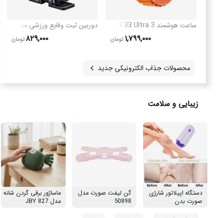
ساعت هوشمند KW 33 Ultra 3 مدل 50430
دوربین ثبت وقایع ورزشی مدل 49906
۸۲۹,۰۰۰
۱,۷۹۹,۰۰۰
تومان
تومان
محصولات جذاب الکترونیکی جدید
زیبایی و سلامت
دستگاه اپیلاتور شارژی
گن لیفت صورت مدل
ماساژور برقی گردن شانه
صورت بدن
50898
مدل JBY 827