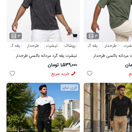
۳
۳
شرت
طرحدار
یقه گرد
پوشاک
تیشرت
طرحدار
یقه گرد
 مردانه باکسی طرحدار
تیشرت یقه گرد مردانه باکسی طرحدار
50948
مچینست ذغالی مدل 50949
۱,۵۳۹,۰۰۰ تومان
ع
خرید سریع
فری سایز