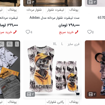
...
...
۳
۳
پوشاک
تیشرت شلوار
شلوار مردانه
پوشاک
تی
ست تیشرت شلوار مردانه مدل Adidas
تیشرت مردانه طرح agle
کد 6569
۷۹۸,۰۰۰ تومان
۶۹۹,۰۰۰ تومان
خرید سریع
خرید سری
4
8
فری سایز
L
XL
L
XL
XL
...
۲
۲
پوشاک
رکابی شلوارک
پوشاک
تی