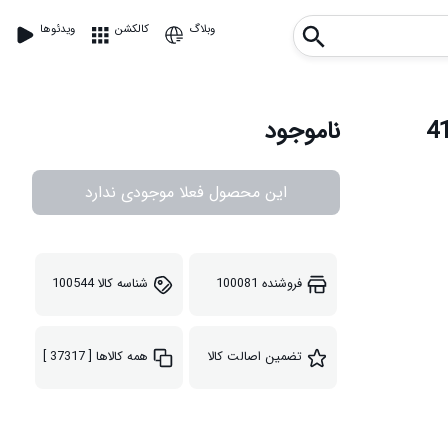
وبلاگ
کالکشن
ویدئوها
ناموجود
این محصول فعلا موجودی ندارد
فروشنده
100081
شناسه کالا
100544
تضمین اصالت کالا
همه کالاها
[ 37317 ]