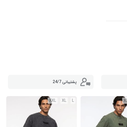
پشتیبانی 24/7
XXL
XL
L
X