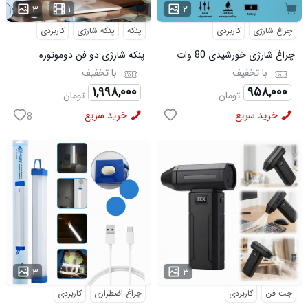
۳
۱
۲
چراغ شارژی
کاربردی
پنکه
پنکه شارژی
کاربردی
چراغ شارژی خورشیدی 80 وات
پنکه شارژی دو فن دوموتوره
مدل HB V80
سایلنت با قابلیت چرخش 360
با تخفیف
با تخفیف
درجه
۱,۹۹۸,۰۰۰
۹۵۸,۰۰۰
تومان
تومان
خرید سریع
خرید سریع
8
...
...
۳
۳
جت فن
کاربردی
چراغ اضطراری
کاربردی