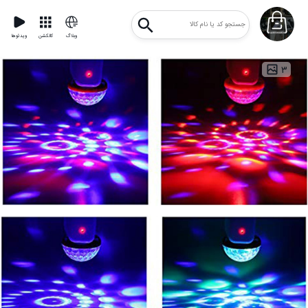
وبلاگ
کالکشن
ویدئوها
۳