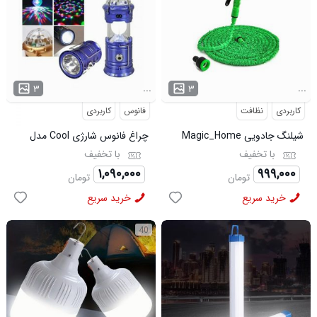
...
...
۳
۳
کاربردی
نظافت
فانوس
کاربردی
شیلنگ جادویی Magic_Home
چراغ فانوس شارژی Cool مدل
مدل 3964
3965
با تخفیف
با تخفیف
۱,۰۹۰,۰۰۰
۹۹۹,۰۰۰
تومان
تومان
خرید سریع
خرید سریع
40