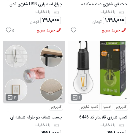
جت فن شارژی دمنده مکنده
چراغ اضطراری USB شارژی آهن
ویولنت مدل X9
ربا دار
با تخفیف
با تخفیف
۷۹۸,۰۰۰
۱,۹۹۸,۰۰۰
تومان
تومان
خرید سریع
خرید سریع
3
...
...
۳
۱
کاربردی
لامپ
لامپ شارژی
کاربردی
لامپ شارژی قلابدار کد 6446
چسب شفاف دو طرفه شیشه ای
کد 6490
با تخفیف
با تخفیف