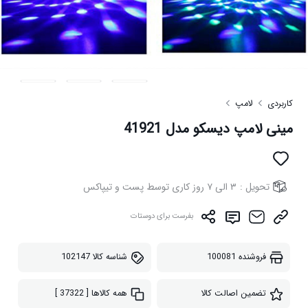
کاربردی
لامپ
مینی لامپ دیسکو مدل 41921
تحویل :
۳ الی ۷ روز کاری توسط پست و تیپاکس
بفرست برای دوستات
فروشنده
100081
شناسه کالا
102147
تضمین اصالت کالا
همه کالاها
[ 37322 ]