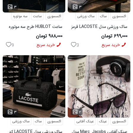
...
۳
۳
اکسسوری
ساک
ساک ورزشی
اکسسوری
ساعت
سه موتوره
ساک ورزشی مدل LACOSTE قرمز
ساعت HUBLOT طرح سه موتوره
کد6567
سورمه ای کد 6559
۶۹۹,۰۰۰ تومان
۹۸۸,۰۰۰ تومان
خرید سریع
خرید سریع
9
3
...
...
۳
۲
اکسسوری
عینک
عینک آفتابی
اکسسوری
ساک
ساک ورزشی
عینک آفتابی Marc_Jacobs مدل
ساک ورزشی مدل LACOSTE کد