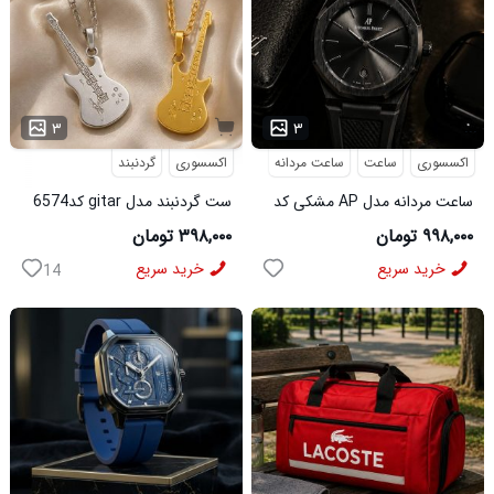
...
۳
۳
اکسسوری
ساعت
ساعت مردانه
اکسسوری
گردنبند
ساعت مردانه مدل AP مشکی کد
ست گردنبند مدل gitar کد6574
6546
۹۹۸,۰۰۰ تومان
۳۹۸,۰۰۰ تومان
خرید سریع
خرید سریع
14