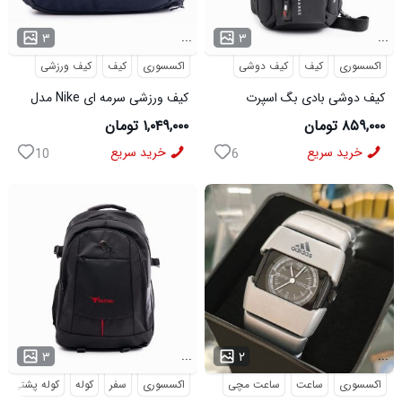
...
...
۳
۳
اکسسوری
کیف
کیف دوشی
اکسسوری
کیف
کیف ورزشی
کیف دوشی بادی بگ اسپرت
کیف ورزشی سرمه ای Nike مدل
Bange مدل 50695
50701
۸۵۹,۰۰۰ تومان
۱,۰۴۹,۰۰۰ تومان
خرید سریع
خرید سریع
10
6
...
...
۳
۲
اکسسوری
ساعت
ساعت مچی
اکسسوری
سفر
کوله
کوله پشتی