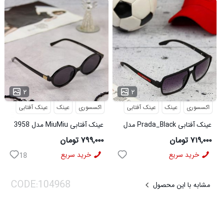
...
...
۲
۲
اکسسوری
عینک
عینک آفتابی
اکسسوری
عینک
عینک آفتابی
عینک آفتابی Prada_Black مدل
عینک آفتابی MiuMiu مدل 3958
3957
۷۱۹,۰۰۰ تومان
۷۹۹,۰۰۰ تومان
خرید سریع
خرید سریع
18
مشابه با این محصول