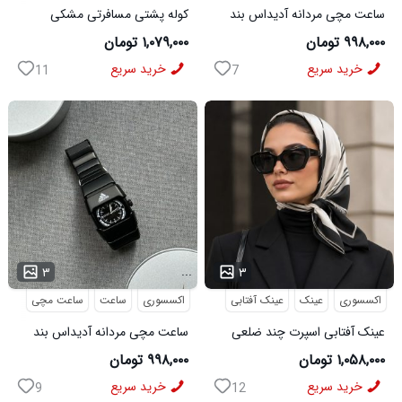
ساعت مچی مردانه آدیداس بند
کوله پشتی مسافرتی مشکی
استیل فنری لوکس نقره ای
Buffalo مدل 50690
۹۹۸,۰۰۰ تومان
۱,۰۷۹,۰۰۰ تومان
خرید سریع
خرید سریع
11
7
...
...
۳
۳
اکسسوری
عینک
عینک آفتابی
اکسسوری
ساعت
ساعت مچی
عینک آفتابی اسپرت چند ضلعی
ساعت مچی مردانه آدیداس بند
مدل Dior
استیل فنری لوکس مشکی
۱,۰۵۸,۰۰۰ تومان
۹۹۸,۰۰۰ تومان
خرید سریع
خرید سریع
9
12