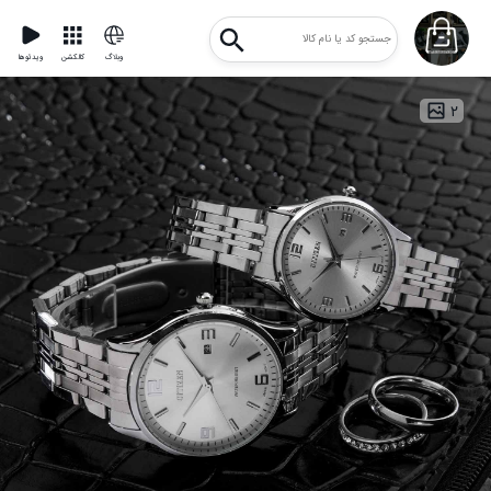
وبلاگ
کالکشن
ویدئوها
۲