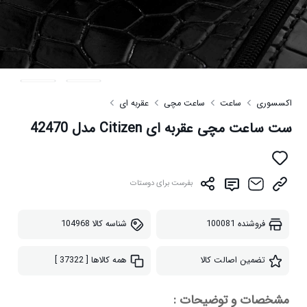
اکسسوری
ساعت
ساعت مچی
عقربه ای
ست ساعت مچی عقربه ای Citizen مدل 42470
بفرست برای دوستات
فروشنده
100081
شناسه کالا
104968
تضمین اصالت کالا
همه کالاها
[ 37322 ]
مشخصات و توضیحات :