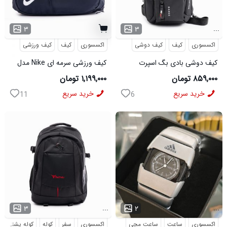
...
۳
۳
اکسسوری
کیف
کیف دوشی
اکسسوری
کیف
کیف ورزشی
کیف دوشی بادی بگ اسپرت
کیف ورزشی سرمه ای Nike مدل
Bange مدل 50695
50701
۸۵۹,۰۰۰ تومان
۱,۱۹۹,۰۰۰ تومان
خرید سریع
خرید سریع
11
6
...
...
۳
۲
اکسسوری
ساعت
ساعت مچی
اکسسوری
سفر
کوله
کوله پشتی