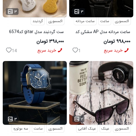
...
...
۳
۳
اکسسوری
ساعت
ساعت مردانه
اکسسوری
گردنبند
ساعت مردانه مدل AP مشکی کد
ست گردنبند مدل gitar کد6574
6546
۹۹۸,۰۰۰ تومان
۳۹۸,۰۰۰ تومان
خرید سریع
خرید سریع
14
1
...
...
۳
۲
اکسسوری
عینک
عینک آفتابی
اکسسوری
ساعت
سه موتوره