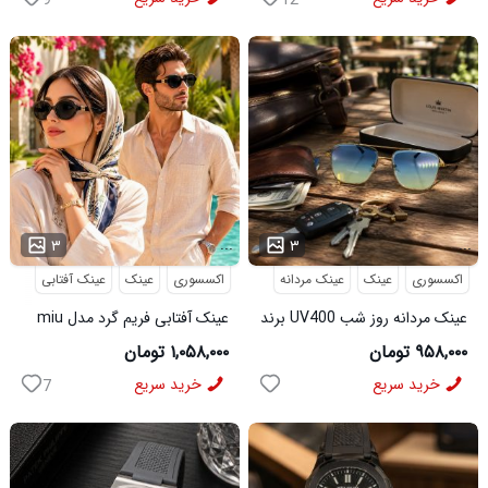
...
...
۳
۳
اکسسوری
عینک
عینک مردانه
اکسسوری
عینک
عینک آفتابی
عینک مردانه روز شب UV400 برند
عینک آفتابی فریم گرد مدل miu
میباخ
miu
۹۵۸,۰۰۰ تومان
۱,۰۵۸,۰۰۰ تومان
خرید سریع
خرید سریع
7