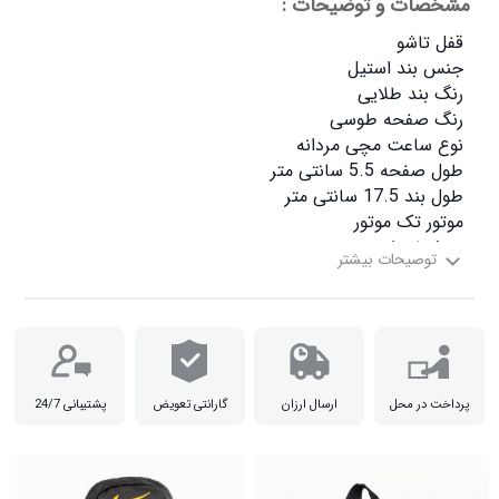
مشخصات و توضیحات :
ضدآب نمی باشد

پرداخت در محل
ارسال ارزان
گارانتی تعویض
پشتیبانی 24/7