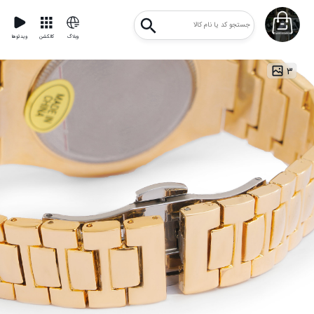
وبلاگ
کالکشن
ویدئوها
۳