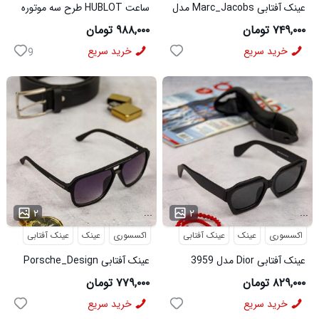
عینک آفتابی Marc_Jacobs مدل
ساعت HUBLOT طرح سه موتوره
3956
سورمه ای کد 6559
۷۴۹,۰۰۰ تومان
۹۸۸,۰۰۰ تومان
خرید سریع
خرید سریع
9
...
...
۲
۲
اکسسوری
عینک
عینک آفتابی
اکسسوری
عینک
عینک آفتابی
عینک آفتابی Dior مدل 3959
عینک آفتابی Porsche_Design
مدل 3960
۸۲۹,۰۰۰ تومان
۷۷۹,۰۰۰ تومان
خرید سریع
خرید سریع