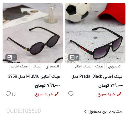
...
...
۲
۲
اکسسوری
عینک
عینک آفتابی
اکسسوری
عینک
عینک آفتابی
عینک آفتابی Prada_Black مدل
عینک آفتابی MiuMiu مدل 3958
3957
۷۱۹,۰۰۰ تومان
۷۹۹,۰۰۰ تومان
خرید سریع
خرید سریع
18
مشابه با این محصول