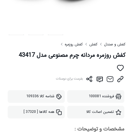
کفش و صندل
کفش
کفش روزمره
کفش روزمره مردانه چرم مصنوعی مدل 43417
بفرست برای دوستات
فروشنده
100081
شناسه کالا
109336
تضمین اصالت کالا
همه کالاها
[ 37320 ]
مشخصات و توضیحات :