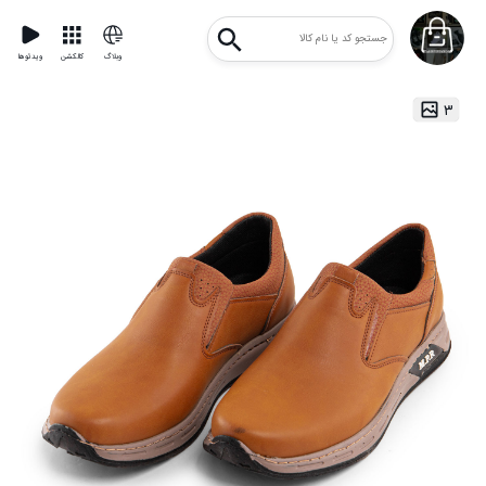
وبلاگ
کالکشن
ویدئوها
۳