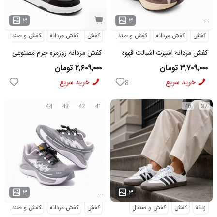
...
۳
۳
کفش
کفش مردانه
کفش و صندل
کفش
کفش مردانه
کفش و صندل
کفش مردانه اسپرت اشبالت قهوه
کفش مردانه روزمره چرم مصنوعی
ای Saucony مدل 50786
سفید مشکی On Running مدل
۳,۷۰۹,۰۰۰ تومان
۲,۶۰۹,۰۰۰ تومان
50920
خرید سریع
خرید سریع
8
44
43
42
41
40
37
...
...
۳
۳
زنانه
کفش
کفش و صندل
کفش
کفش مردانه
کفش و صندل