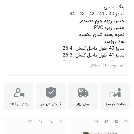
سایز 44 طول داخل کفش  28

پرداخت در محل
ارسال ارزان
گارانتی تعویض
پشتیبانی 24/7
44
43
42
41
44
43
42
41