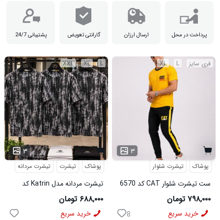
عرض سینه : 55 سانتی متر

پرداخت در محل
ارسال ارزان
گارانتی تعویض
پشتیبانی 24/7
فری سایز
L
XL
L
XL
XXL
۳
۳
پوشاک
تیشرت شلوار
پوشاک
تیشرت
تیشرت مردانه
ست تیشرت شلوار CAT کد 6570
تیشرت مردانه مدل Katrin کد
6579
۷۹۸,۰۰۰ تومان
۶۸۸,۰۰۰ تومان
خرید سریع
خرید سریع
8