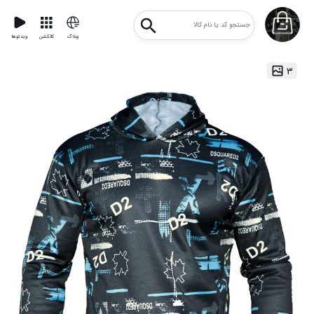
وبلاگ
کالکشن
ویدئوها
۳