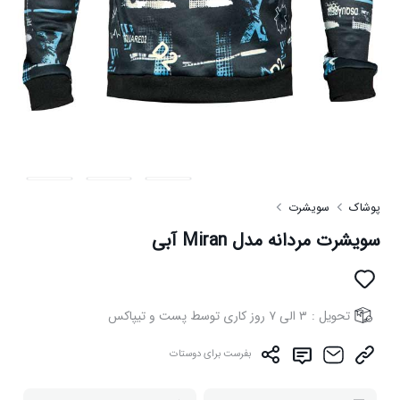
پوشاک
سویشرت
سویشرت مردانه مدل Miran آبی
تحویل :
۳ الی ۷ روز کاری توسط پست و تیپاکس
بفرست برای دوستات