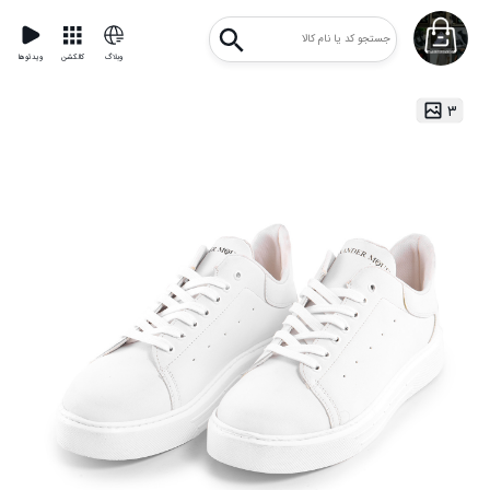
وبلاگ
کالکشن
ویدئوها
۳