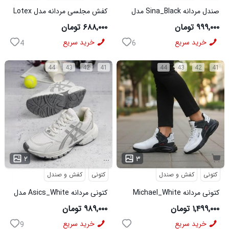
صندل مردانه Sina_Black مدل
کفش مجلسی مردانه مدل Lotex
3973
کد6330
۹۹۹,۰۰۰ تومان
۶۸۸,۰۰۰ تومان
خرید سریع
خرید سریع
4
6
44
43
42
41
44
43
42
41
...
۲
۳
کتونی
کفش و صندل
کتونی
کفش و صندل
کتونی مردانه Michael_White
کتونی مردانه Asics_White مدل
مدل 3844
3975
۱,۴۹۹,۰۰۰ تومان
۹۸۹,۰۰۰ تومان
خرید سریع
خرید سریع
9