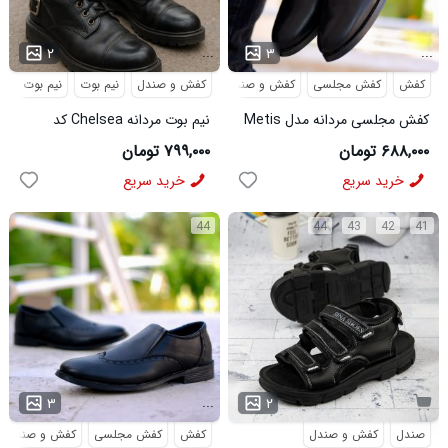
...
...
۲
۳
کفش
کفش مجلسی
کفش و صندل
کفش و صندل
نیم بوت
نیم بوت مردا
کفش مجلسی مردانه مدل Metis
نیم بوت مردانه Chelsea کد
کد 6328
6413
۶۸۸,۰۰۰ تومان
۷۹۹,۰۰۰ تومان
خرید سریع
خرید سریع
44
44
43
42
41
...
۳
۲
صندل
کفش و صندل
کفش
کفش مجلسی
کفش و صندل