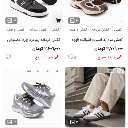
...
۳
۳
کفش
کفش مردانه
کفش و صندل
کفش
کفش مردانه
کفش و صندل
کفش مردانه اسپرت اشبالت قهوه
کفش مردانه روزمره چرم مصنوعی
ای Saucony مدل 50786
سفید مشکی On Running مدل
۳,۷۰۹,۰۰۰ تومان
۲,۶۰۹,۰۰۰ تومان
50920
خرید سریع
خرید سریع
8
44
43
42
41
40
37
...
...
۳
۳