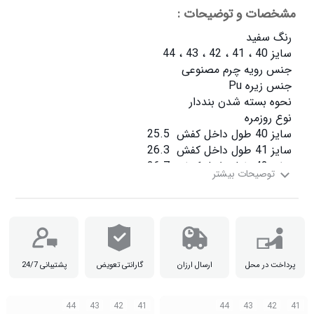
مشخصات و توضیحات :
سایز 44 طول داخل کفش  28

پرداخت در محل
ارسال ارزان
گارانتی تعویض
پشتیبانی 24/7
44
43
42
41
44
43
42
41