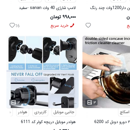
 چند رنگ
لامپ شارژی 40 وات sanan -سفید
۹۹۸,۰۰۰ تومان
ع
خرید سریع
16
...
۳
۳
اسکاچ
جانبی موبایل
کاربردی
هولدر
هولدر م
هولدر موبایل دریچه کولر کد 6111