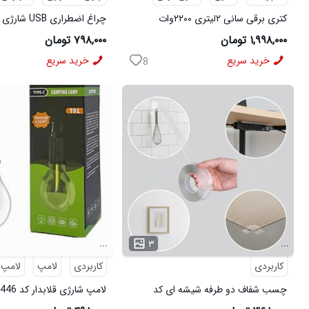
کتری برقی سانی ۲لیتری ۲۲۰۰وات
چراغ اضطراری USB شارژی آهن ربا دار
۱,۹۹۸,۰۰۰ تومان
۷۹۸,۰۰۰ تومان
خرید سریع
خرید سریع
8
...
...
۳
کاربردی
کاربردی
لامپ
لامپ 
چسب شفاف دو طرفه شیشه ای کد
لامپ شارژی قلابدار کد 6446
6490