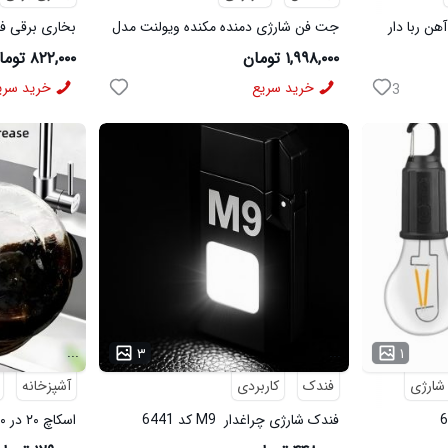
جت فن شارژی دمنده مکنده ویولنت مدل
بخاری برقی فن دار1200وات
X9
۱,۹۹۸,۰۰۰ تومان
۸۲۲,۰۰۰ تومان
خرید سریع
خرید سری
3
...
...
۳
۱
شارژی
فندک
کاربردی
آشپزخانه
فندک شارژی چراغدار M9 کد 6441
اسکاچ ۲۰ در ۲۰ دورو دوبل کد 6200