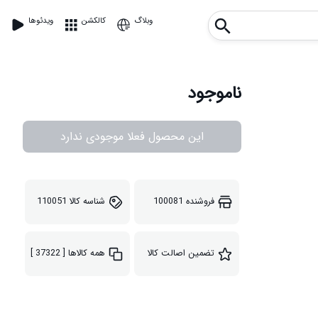
وبلاگ
کالکشن
ویدئوها
ناموجود
این محصول فعلا موجودی ندارد
فروشنده
100081
شناسه کالا
110051
تضمین اصالت کالا
همه کالاها
[ 37322 ]