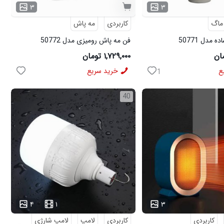
۳
۳
ماگ
کاربردی
مه پاش
 مدل 50771
فن مه پاش رومیزی مدل 50772
۱,۷۲۹,۰۰۰ تومان
ع
خرید سریع
1
40
...
۴
۱
۳
کاربردی
کاربردی
لامپ
لامپ شارژی