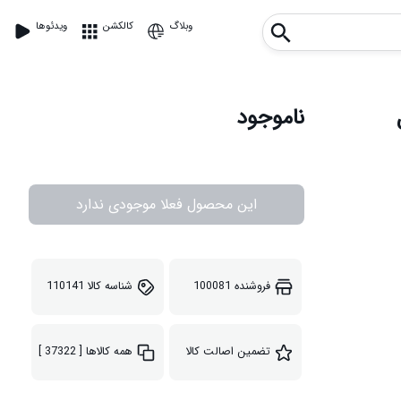
وبلاگ
کالکشن
ویدئوها
ناموجود
این محصول فعلا موجودی ندارد
فروشنده
100081
شناسه کالا
110141
تضمین اصالت کالا
همه کالاها
[ 37322 ]