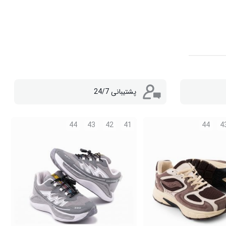
پشتیبانی 24/7
44
43
42
41
44
4