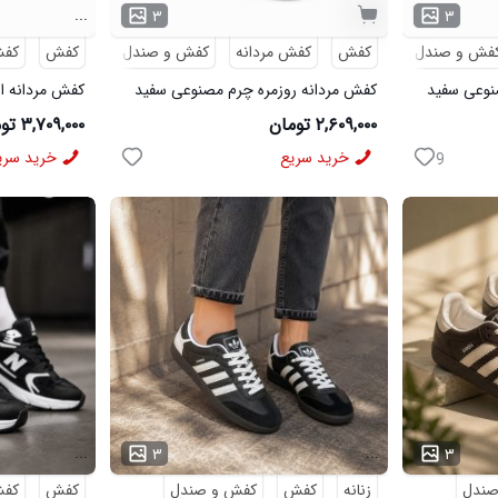
...
۳
۳
فش و صندل
کفش
کفش مردانه
کفش و صندل
کفش
کفش
نوعی سفید
کفش مردانه روزمره چرم مصنوعی سفید
کفش مردانه اس
مشکی On Running مدل 50920
Saucony مدل 50786
۲,۶۰۹,۰۰۰ تومان
۳,۷۰۹,۰۰۰ تومان
خرید سریع
خرید سری
9
...
...
۳
۳
صندل
زنانه
کفش
کفش و صندل
کفش
کفش