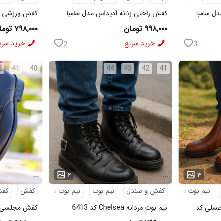
ل سامبا
کفش راحتی زنانه آدیداس مدل سامبا
مشکی
مشکی
۹۹۸,۰۰۰ تومان
۷۹۸,۰۰۰ تومان
خرید سریع
خرید سری
2
3
2
41
40
44
43
42
41
...
...
۲
۳
نیم بوت مردانه
کفش و صندل
نیم بوت
نیم بوت مردانه
کفش
کف
 بوت مردانه مدل sevin عسلی کد
نیم بوت مردانه Chelsea کد 6413
6328