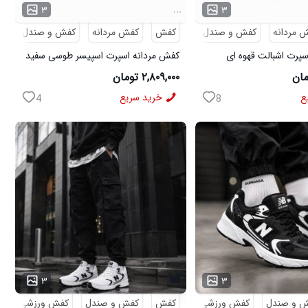
...
۳
۳
 مردانه
کفش و صندل
کفش
کفش مردانه
کفش و صندل
پرت اشبالت قهوه ای
کفش مردانه اسپرت اسپیسر طوسی سفید
Salamon مدل 50728
۲,۸۰۹,۰۰۰ تومان
ع
خرید سریع
4
8
۳
۳
 و صندل
کفش ورزشی
کفش
کفش و صندل
کفش ورزشی