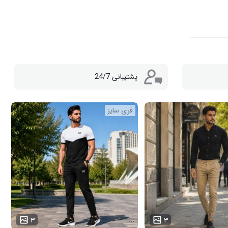
پشتیبانی 24/7
فری سایز
...
۳
۳