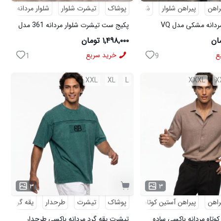
راهن
پیراهن شلوار
شلوار مردانه
پوشاک
تیشرت شلوار
شلوار مردانه
کف
پکیج پیراهن مردانه مشکی مدل VQ
پکیج ست تیشرت شلوار مردانه 361 مدل
ی مدل MOBIN
W15 کفش ورزشی مردانه مدل pavlo
۱,۴۹۸,۰۰۰ تومان
ع
خرید سریع
1
9
XXL
XL
L
XXXL
X
۳
۳
راهن
پیراهن آستین کوتاه
پوشاک
تیشرت
طرحدار
یقه گرد
کوتاه مردانه باکسی ساده
تیشرت یقه گرد مردانه باکسی طرحدار