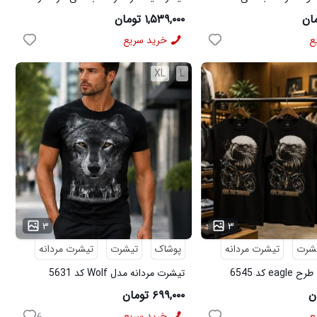
مچینست سبز Balenciaga مدل 50944
۱,۵۳۹,۰۰۰ تومان
ع
خرید سریع
XL
L
...
۳
۳
شرت
تیشرت مردانه
پوشاک
تیشرت
تیشرت مردانه
e کد 6545
تیشرت مردانه مدل Wolf کد 5631
۶۹۹,۰۰۰ تومان
ع
خرید سریع