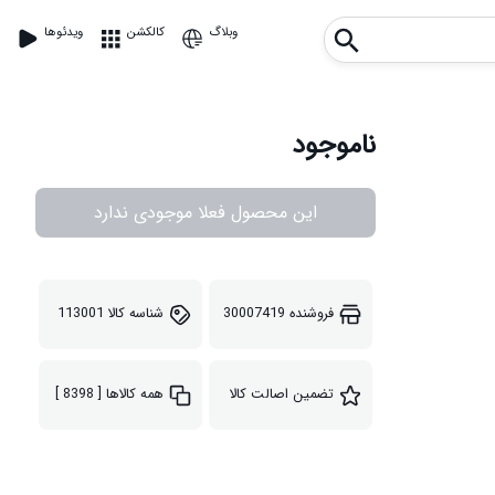
وبلاگ
کالکشن
ویدئوها
ناموجود
این محصول فعلا موجودی ندارد
فروشنده
30007419
شناسه کالا
113001
تضمین اصالت کالا
همه کالاها
[ 8398 ]