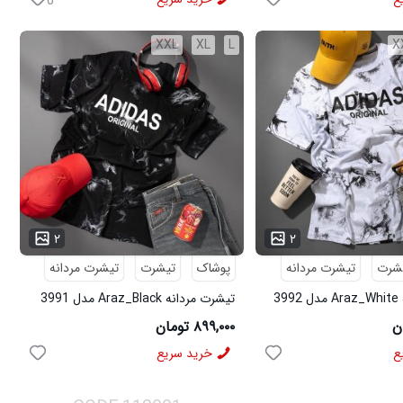
6
XXL
XL
L
X
...
۲
۲
شرت
تیشرت مردانه
پوشاک
تیشرت
تیشرت مردانه
3
تیشرت مردانه Araz_Black مدل 3991
۸۹۹,۰۰۰ تومان
ع
خرید سریع