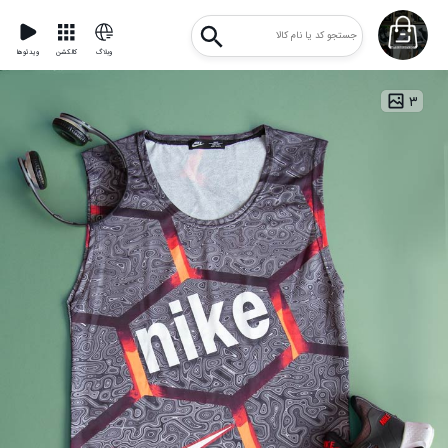
وبلاگ
کالکشن
ویدئوها
۳