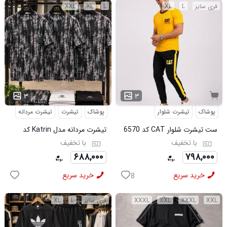
فری سایز
L
XL
L
XL
XXL
...
۳
۳
پوشاک
تیشرت شلوار
پوشاک
تیشرت
تیشرت مردانه
ست تیشرت شلوار CAT کد 6570
تیشرت مردانه مدل Katrin کد
6579
با تخفیف
با تخفیف
۶۸۸,۰۰۰
۷۹۸,۰۰۰
خرید سریع
خرید سریع
8
XXL
XXXL
XXL
XXXL
فری سایز
L
XL