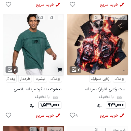
خرید سریع
خرید سریع
فری سایز
L
XL
L
XL
XXL
...
۳
۲
پوشاک
رکابی شلوارک
پوشاک
تیشرت
طرحدار
یقه گرد
ست رکابی شلوارک مردانه
تیشرت یقه گرد مردانه باکسی
Lion_Black مدل 3997
طرحدار مچینست سبز
با تخفیف
با تخفیف
Balenciaga مدل 50944
۱,۵۳۹,۰۰۰
۹۷۹,۰۰۰
خرید سریع
خرید سریع
6
فری سایز
L
XL
فری سایز
L
XL