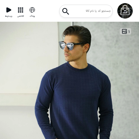
وبلاگ
کالکشن
ویدئوها
۱