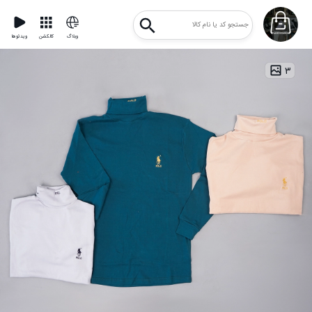
وبلاگ
کالکشن
ویدئوها
۳