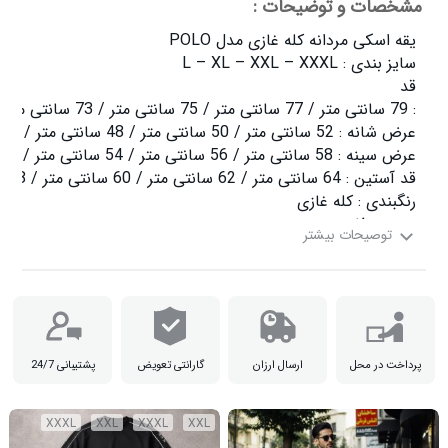
مشخصات و توضیحات :
جنس : فانریپ

پرداخت در محل
ارسال ارزان
گارانتی تعویض
پشتیبانی 24/7
XXXL
XXL
XXXL
XXL