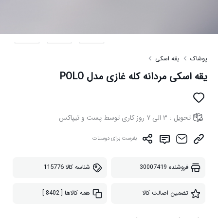
پوشاک
یقه اسکی
یقه اسکی مردانه کله غازی مدل POLO
تحویل :
۳ الی ۷ روز کاری توسط پست و تیپاکس
بفرست برای دوستات
فروشنده
30007419
شناسه کالا
115776
تضمین اصالت کالا
همه کالاها
[ 8402 ]