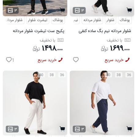
۳
۳
پوشاک
شلوار
شلوار مردانه
نیم بگ
پوشاک
تیشرت شلوار
شلوار مردانه
شلوار مردانه نیم بگ ساده کنفی
پکیج ست تیشرت شلوار مردانه
مشکی مدل 50995
361 مدل W15 کفش ورزشی
با تخفیف
با تخفیف
مردانه مدل pavlo
۱
۴۹۸
۱
۶۹۹
,
,
۰۰۰
,
,
۰۰۰
خرید سریع
خرید سریع
1
40
38
36
40
38
36
۳
۳