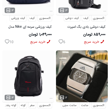
...
...
۳
۳
اکسسوری
کیف
کیف دوشی
اکسسوری
کیف
کیف ورزشی
کیف دوشی بادی بگ اسپرت
کیف ورزشی سرمه ای Nike مدل
Bange مدل 50695
50701
۸۵۹,۰۰۰ تومان
۱,۰۴۹,۰۰۰ تومان
خرید سریع
خرید سریع
10
6
...
...
۳
۲
اکسسوری
ساعت
ساعت مچی
اکسسوری
سفر
کوله
کوله پشتی