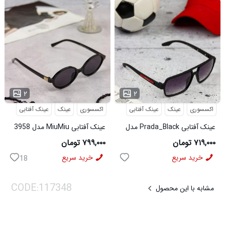
...
...
۲
۲
اکسسوری
عینک
عینک آفتابی
اکسسوری
عینک
عینک آفتابی
عینک آفتابی Prada_Black مدل
عینک آفتابی MiuMiu مدل 3958
3957
۷۱۹,۰۰۰ تومان
۷۹۹,۰۰۰ تومان
خرید سریع
خرید سریع
18
مشابه با این محصول