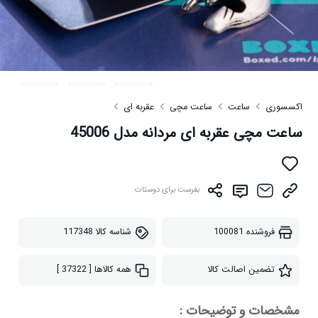
اکسسوری
ساعت
ساعت مچی
عقربه ای
ساعت مچی عقربه ای مردانه مدل 45006
بفرست برای دوستات
فروشنده
100081
شناسه کالا
117348
تضمین اصالت کالا
همه کالاها
[ 37322 ]
مشخصات و توضیحات :