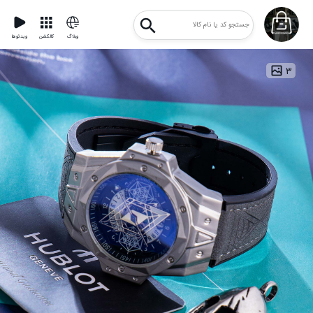
وبلاگ
کالکشن
ویدئوها
۳