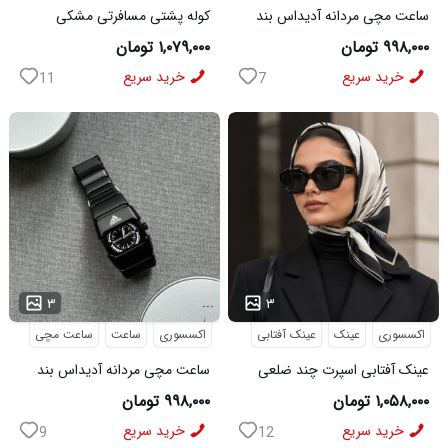
ساعت مچی مردانه آدیداس بند
کوله پشتی مسافرتی مشکی
استیل فنری لوکس نقره ای
Buffalo مدل 50690
۹۹۸,۰۰۰ تومان
۱,۰۷۹,۰۰۰ تومان
خرید سریع
خرید سریع
11
7
...
...
۳
۳
اکسسوری
عینک
عینک آفتابی
اکسسوری
ساعت
ساعت مچی
عینک آفتابی اسپرت چند ضلعی
ساعت مچی مردانه آدیداس بند
مدل Dior
استیل فنری لوکس مشکی
۱,۰۵۸,۰۰۰ تومان
۹۹۸,۰۰۰ تومان
خرید سریع
خرید سریع
9
12