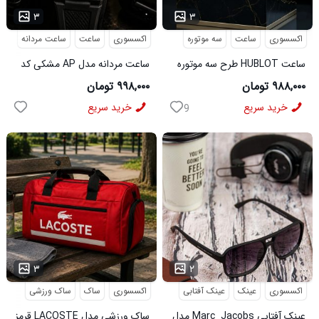
...
۳
۳
اکسسوری
ساعت
سه موتوره
اکسسوری
ساعت
ساعت مردانه
ساعت HUBLOT طرح سه موتوره
ساعت مردانه مدل AP مشکی کد
سورمه ای کد 6559
6546
۹۸۸,۰۰۰ تومان
۹۹۸,۰۰۰ تومان
خرید سریع
خرید سریع
9
...
...
۳
۲
اکسسوری
عینک
عینک آفتابی
اکسسوری
ساک
ساک ورزشی
عینک آفتابی Marc_Jacobs مدل
ساک ورزشی مدل LACOSTE قرمز