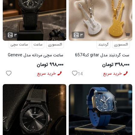
۳
۳
اکسسوری
گردنبند
اکسسوری
ساعت
ساعت مچی
ست گردنبند مدل gitar کد6574
ساعت مچی مردانه مدل Geneve
کد 6562
۳۹۸,۰۰۰ تومان
۹۹۸,۰۰۰ تومان
خرید سریع
خرید سریع
14