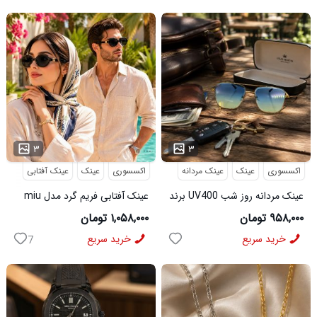
...
...
۳
۳
اکسسوری
عینک
عینک مردانه
اکسسوری
عینک
عینک آفتابی
عینک مردانه روز شب UV400 برند
عینک آفتابی فریم گرد مدل miu
میباخ
miu
۹۵۸,۰۰۰ تومان
۱,۰۵۸,۰۰۰ تومان
خرید سریع
خرید سریع
7