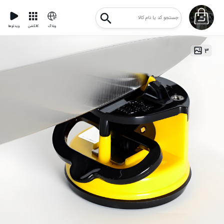
وبلاگ
کالکشن
ویدئوها
۳