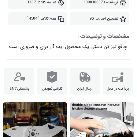
فروشنده
1000100073
شناسه کالا
118712
تضمین اصالت کالا
همه کالاها
[ 4504 ]
مشخصات و توضیحات :
چاقو تیز کن دستی یک محصول ایده آل برای و ضروری است که کمک 

پرداخت در محل
ارسال ارزان
گارانتی تعویض
پشتیبانی 24/7