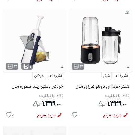
40
...
...
۳
۱
۳
آشپزخانه
شیکر
آشپزخانه
خردکن
شیکر حرفه ای دوقلو شارژی مدل
خردکن دستی چند منظوره مدل
48457
48100
با تخفیف
با تخفیف
۱
۴۹۹
۱
۳۲۹
,
,
۰۰۰
,
,
۰۰۰
خرید سریع
خرید سریع
4