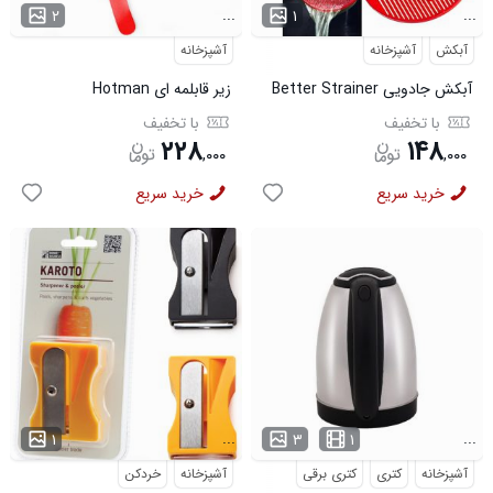
...
...
۲
۱
آبکش
آشپزخانه
آشپزخانه
آبکش جادویی Better Strainer
زیر قابلمه ای Hotman
با تخفیف
با تخفیف
۲۲۸
۱۴۸
,
۰۰۰
,
۰۰۰
خرید سریع
خرید سریع
...
...
۱
۳
۱
آشپزخانه
کتری
کتری برقی
آشپزخانه
خردکن