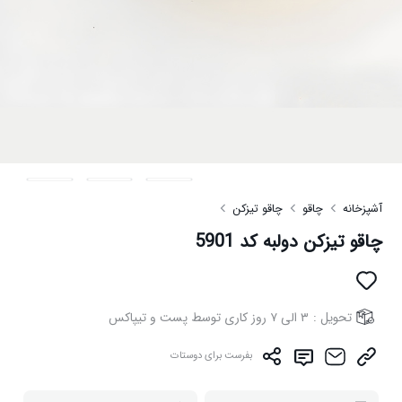
آشپزخانه
چاقو
چاقو تیزکن
چاقو تیزکن دولبه کد 5901
تحویل :
۳ الی ۷ روز کاری توسط پست و تیپاکس
بفرست برای دوستات