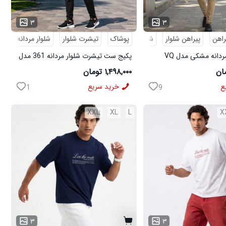
...
۳
۳
راهن
پیراهن شلوار
شلوار مردانه
پوشاک
تیشرت شلوار
شلوار مردانه
کف
پکیج پیراهن مردانه مشکی مدل VQ
پکیج ست تیشرت شلوار مردانه 361 مدل
ی مدل MOBIN
W15 کفش ورزشی مردانه مدل pavlo
۱,۴۹۸,۰۰۰ تومان
ع
خرید سریع
1
9
XXL
XL
L
X
۳
۳