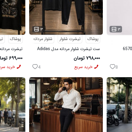
...
...
۳
۳
پوشاک
تیشرت شلوار
شلوار مردانه
پوشاک
تی
ست تیشرت شلوار مردانه مدل Adidas
تیشرت مردانه طرح agle
کد 6569
۷۹۸,۰۰۰ تومان
۶۹۹,۰۰۰ تومان
خرید سریع
خرید سری
4
8