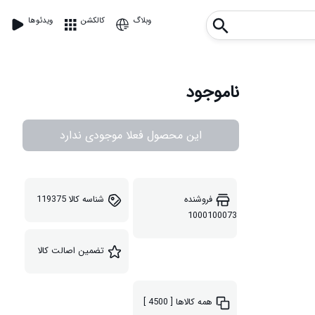
وبلاگ
کالکشن
ویدئوها
ناموجود
این محصول فعلا موجودی ندارد
فروشنده
شناسه کالا
119375
1000100073
تضمین اصالت کالا
همه کالاها
[ 4500 ]