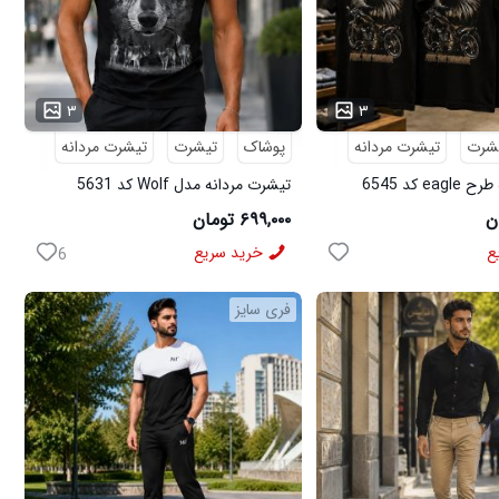
۳
۳
شرت
تیشرت مردانه
پوشاک
تیشرت
تیشرت مردانه
e کد 6545
تیشرت مردانه مدل Wolf کد 5631
۶۹۹,۰۰۰ تومان
ع
خرید سریع
6
فری سایز