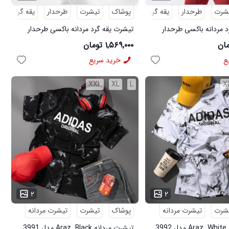
شرت
طرحدار
یقه گرد
پوشاک
تیشرت
طرحدار
یقه گرد
 مردانه باکسی طرحدار
تیشرت یقه گرد مردانه باکسی طرحدار
مدل 50967
پنبه دو رو سرمه ای مدل 50968
۱,۵۶۹,۰۰۰ تومان
ع
خرید سریع
XXL
XL
L
X
...
۲
۲
شرت
تیشرت مردانه
پوشاک
تیشرت
تیشرت مردانه
3
تیشرت مردانه Araz_Black مدل 3991