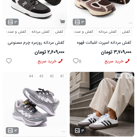
...
۳
۳
کفش
کفش مردانه
کفش و صندل
کفش
کفش مردانه
کفش و صندل
کفش مردانه اسپرت اشبالت قهوه
کفش مردانه روزمره چرم مصنوعی
ای Saucony مدل 50786
سفید مشکی On Running مدل
۳,۷۰۹,۰۰۰ تومان
۲,۶۰۹,۰۰۰ تومان
50920
خرید سریع
خرید سریع
8
44
43
42
41
40
37
...
...
۳
۳