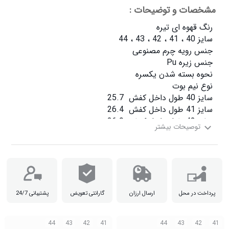
مشخصات و توضیحات :
سایز 44 طول داخل کفش  28.6

پرداخت در محل
ارسال ارزان
گارانتی تعویض
پشتیبانی 24/7
44
43
42
41
44
43
42
41