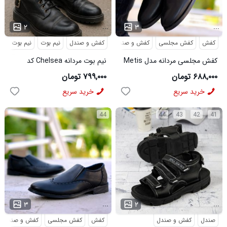
...
...
۲
۳
کفش
کفش مجلسی
کفش و صندل
کفش و صندل
نیم بوت
نیم بوت مردا
کفش مجلسی مردانه مدل Metis
نیم بوت مردانه Chelsea کد
کد 6328
6413
۶۸۸,۰۰۰ تومان
۷۹۹,۰۰۰ تومان
خرید سریع
خرید سریع
44
44
43
42
41
...
...
۳
۲
صندل
کفش و صندل
کفش
کفش مجلسی
کفش و صندل