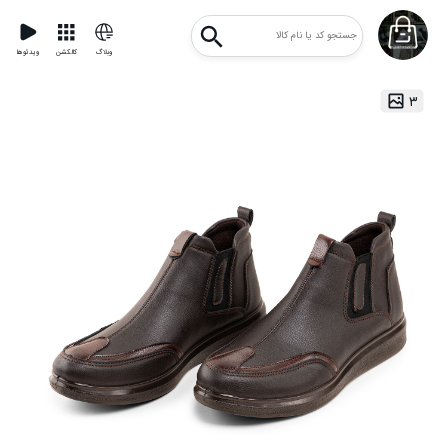
وبلاگ
کالکشن
ویدئوها
۳