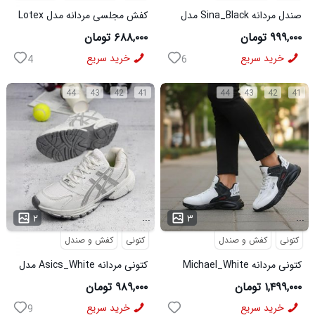
صندل مردانه Sina_Black مدل
کفش مجلسی مردانه مدل Lotex
3973
کد6330
۹۹۹,۰۰۰ تومان
۶۸۸,۰۰۰ تومان
خرید سریع
خرید سریع
4
6
44
43
42
41
44
43
42
41
...
...
۲
۳
کتونی
کفش و صندل
کتونی
کفش و صندل
کتونی مردانه Michael_White
کتونی مردانه Asics_White مدل
مدل 3844
3975
۱,۴۹۹,۰۰۰ تومان
۹۸۹,۰۰۰ تومان
خرید سریع
خرید سریع
9