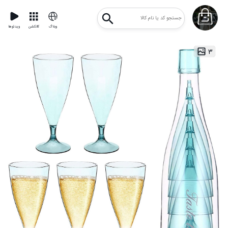
وبلاگ
کالکشن
ویدئوها
۳