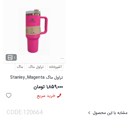
...
۱
آشپزخانه
تراول ماگ
ماگ
تراول ماگ Stanley_Magenta
مدل 3778
۱,۸۵۹,۰۰۰ تومان
خرید سریع
مشابه با این محصول