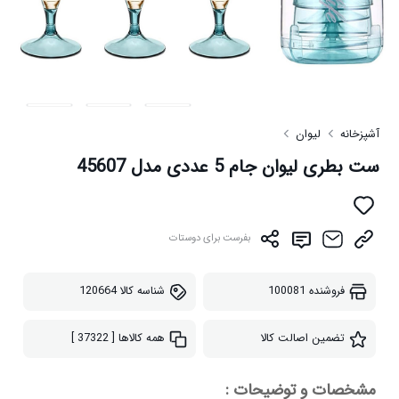
آشپزخانه
لیوان
ست بطری لیوان جام 5 عددی مدل 45607
بفرست برای دوستات
فروشنده
100081
شناسه کالا
120664
تضمین اصالت کالا
همه کالاها
[ 37322 ]
مشخصات و توضیحات :