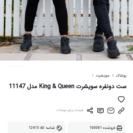
پوشاک
سویشرت
ست دونفره سویشرت King & Queen مدل 11147
بفرست برای دوستات
فروشنده
100081
شناسه کالا
12415