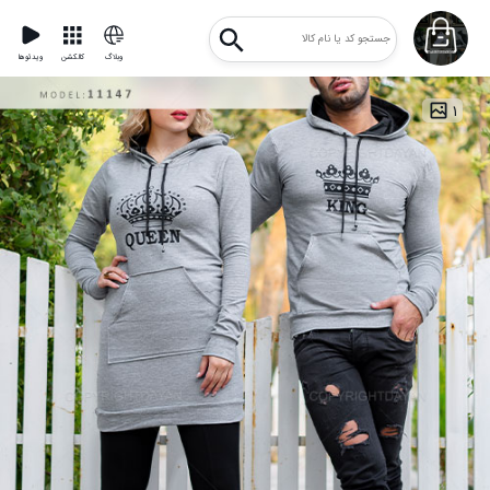
وبلاگ
کالکشن
ویدئوها
۱