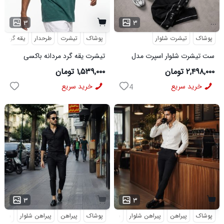
...
۳
۳
پوشاک
تیشرت شلوار
پوشاک
تیشرت
طرحدار
یقه گرد
ست تیشرت شلوار اسپرت مدل
تیشرت یقه گرد مردانه باکسی
MAN مشکی
طرحدار مچینست سبز
۲,۴۹۸,۰۰۰ تومان
۱,۵۳۹,۰۰۰ تومان
Balenciaga مدل 50944
خرید سریع
خرید سریع
4
۳
۳
پوشاک
پیراهن
پیراهن شلوار
شلوار مردانه
پوشاک
پیراهن
پیراهن شلوار
شلوار