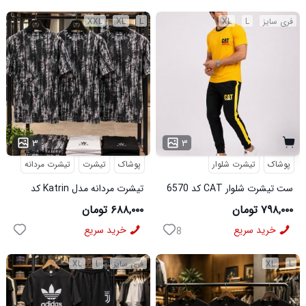
فری سایز
L
XL
L
XL
XXL
۳
۳
پوشاک
تیشرت شلوار
پوشاک
تیشرت
تیشرت مردانه
ست تیشرت شلوار CAT کد 6570
تیشرت مردانه مدل Katrin کد
6579
۷۹۸,۰۰۰ تومان
۶۸۸,۰۰۰ تومان
خرید سریع
خرید سریع
8
L
XL
فری سایز
L
XL