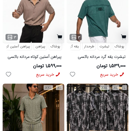
۳
۳
پوشاک
تیشرت
طرحدار
یقه گرد
پوشاک
پیراهن
پیراهن آستین کوتاه
تیشرت یقه گرد مردانه باکسی
پیراهن آستین کوتاه مردانه باکسی
طرحدار مچینست سبز
ساده لینن کرم مدل 50943
۱,۵۳۹,۰۰۰ تومان
۱,۵۹۹,۰۰۰ تومان
Balenciaga مدل 50944
خرید سریع
خرید سریع
XXL
XL
XXL
XL
L