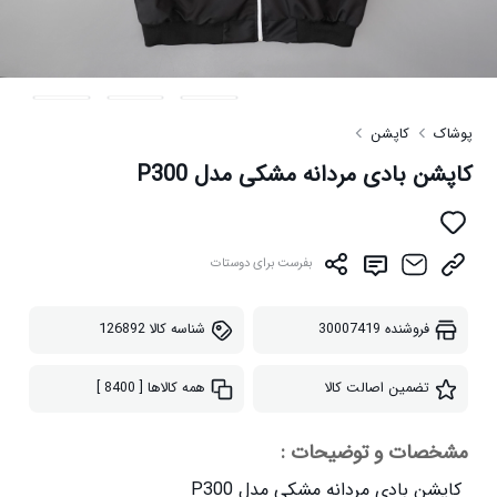
پوشاک
کاپشن
کاپشن بادی مردانه مشکی مدل P300
بفرست برای دوستات
فروشنده
30007419
شناسه کالا
126892
تضمین اصالت کالا
همه کالاها
[ 8400 ]
مشخصات و توضیحات :