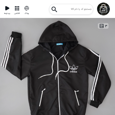
وبلاگ
کالکشن
ویدئوها
۳