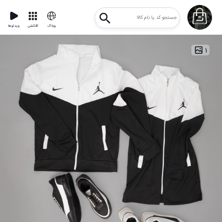
وبلاگ
کالکشن
ویدئوها
۱