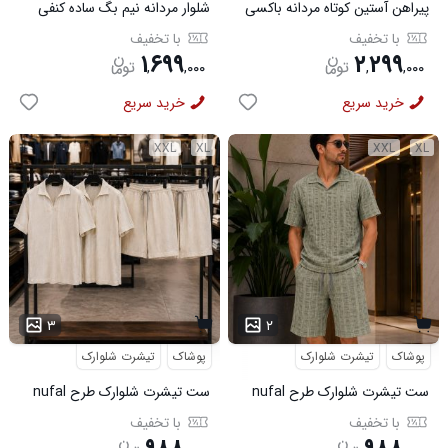
پیراهن آستین کوتاه مردانه باکسی
شلوار مردانه نیم بگ ساده کنفی
طرحدار لینن سبز مدل 50971
قهوه ای مدل 50999
با تخفیف
با تخفیف
۱
۶۹۹
۲
۲۹۹
,
,
۰۰۰
,
,
۰۰۰
خرید سریع
خرید سریع
XXL
XL
XXL
XL
۳
۲
پوشاک
تیشرت شلوارک
پوشاک
تیشرت شلوارک
ست تیشرت شلوارک طرح nufal
ست تیشرت شلوارک طرح nufal
سبز کد 6577
کد 6578
با تخفیف
با تخفیف