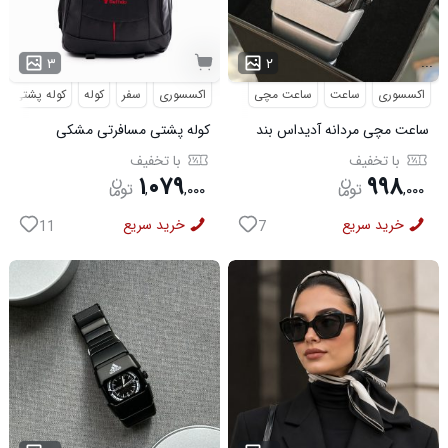
...
۳
۲
اکسسوری
ساعت
ساعت مچی
اکسسوری
سفر
کوله
کوله پشتی
ساعت مچی مردانه آدیداس بند
کوله پشتی مسافرتی مشکی
استیل فنری لوکس نقره ای
Buffalo مدل 50690
با تخفیف
با تخفیف
۱
۰۷۹
۹۹۸
,
,
۰۰۰
,
۰۰۰
خرید سریع
خرید سریع
11
7