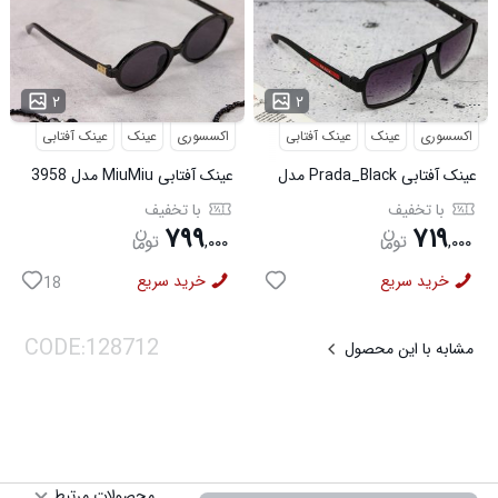
...
...
۲
۲
اکسسوری
عینک
عینک آفتابی
اکسسوری
عینک
عینک آفتابی
عینک آفتابی Prada_Black مدل
عینک آفتابی MiuMiu مدل 3958
3957
با تخفیف
با تخفیف
۷۹۹
۷۱۹
,
۰۰۰
,
۰۰۰
خرید سریع
خرید سریع
18
مشابه با این محصول
محصولات مرتبط