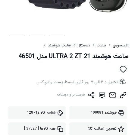
اکسسوری
ساعت
دیجیتال
ساعت هوشمند
ساعت هوشمند ULTRA 2 ZT 21 مدل 46501
تحویل :
۳ الی ۷ روز کاری توسط پست و تیپاکس
بفرست برای دوستات
فروشنده
100081
شناسه کالا
128712
تضمین اصالت کالا
همه کالاها
[ 37327 ]