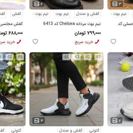
...
...
۲
۳
نیم بوت مردانه
کفش و صندل
نیم بوت
نیم بوت مردانه
کفش
کف
 بوت مردانه مدل sevin عسلی کد
نیم بوت مردانه Chelsea کد 6413
6328
۷۹۹,۰۰۰ تومان
۶۸۸,۰۰۰ تومان
خرید سریع
خرید سری
3
42
41
44
43
42
41
...
...
۳
۲
کتونی
کفش و صندل
کتونی
کف