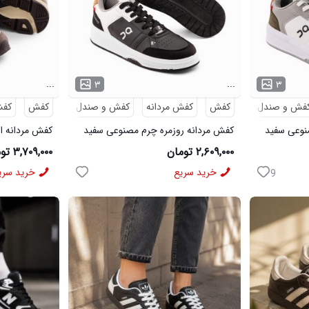
...
...
۳
۳
فش و صندل
کفش
کفش مردانه
کفش و صندل
کفش
کفش
نوعی سفید
کفش مردانه روزمره چرم مصنوعی سفید
کفش مردانه اس
مشکی On Running مدل 50920
Saucony مدل 50786
۲,۶۰۹,۰۰۰ تومان
۳,۷۰۹,۰۰۰ تومان
خرید سریع
خرید سری
9