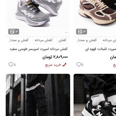
...
۳
۳
 مردانه
کفش و صندل
کفش
کفش مردانه
کفش و صندل
پرت اشبالت قهوه ای
کفش مردانه اسپرت اسپیسر طوسی سفید
Salamon مدل 50728
۲,۸۰۹,۰۰۰ تومان
ع
خرید سریع
4
8