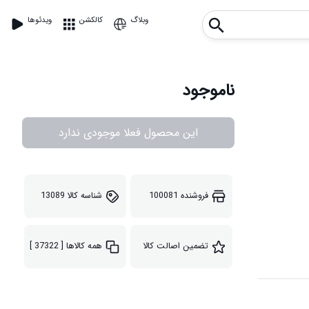
وبلاگ
کالکشن
ویدئوها
ناموجود
این محصول فعلا موجودی ندارد
فروشنده
100081
شناسه کالا
13089
تضمین اصالت کالا
همه کالاها
[ 37322 ]