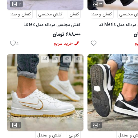
...
۳
۳
ش مجلسی
کفش و صندل
کفش
کفش مجلسی
کفش و صندل
کفش مجلسی مردانه مدل Metis کد
کفش مجلسی مردانه مدل Lotex
کد6330
۶۸۸,۰۰۰ تومان
ع
خرید سریع
4
44
43
42
41
44
4
...
۱
۱
ش و صندل
کتونی
کفش و صندل