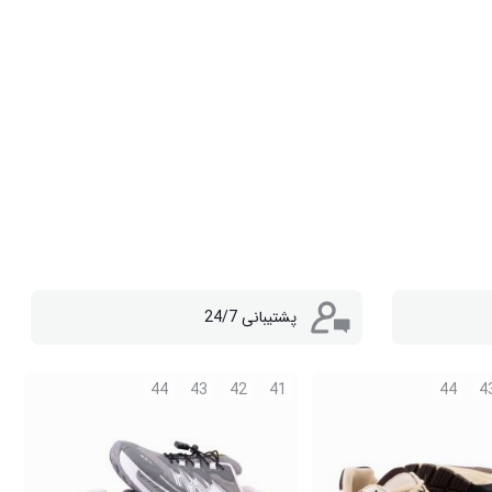
پشتیبانی 24/7
44
43
42
41
44
4