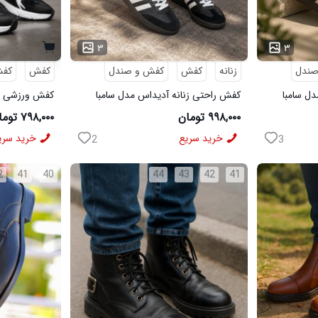
...
۳
۳
صندل
زنانه
کفش
کفش و صندل
کفش
کفش
ل سامبا
کفش راحتی زنانه آدیداس مدل سامبا
مشکی
مشکی
۹۹۸,۰۰۰ تومان
۷۹۸,۰۰۰ تومان
خرید سریع
خرید سری
2
3
2
41
40
44
43
42
41