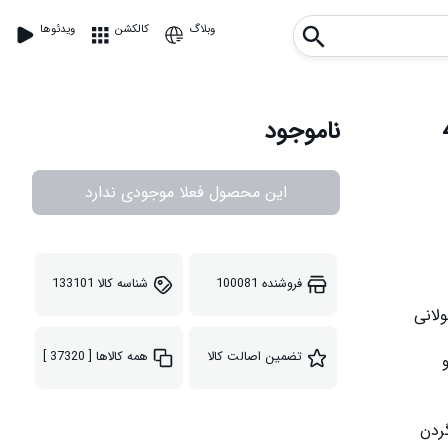
وبلاگ
کالکشن
ویدئوها
ناموجود
این محصول فعلا موجودی ندارد
فروشنده
100081
شناسه کالا
133101
تضمین اصالت کالا
همه کالاها
[ 37320 ]