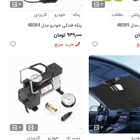
...
۳
۳
رواش
نظافت
پنکه
خودرو
کاربردی
 48089
پنکه فندکی خودرو مدل 48084
۹۳۹,۰۰۰ تومان
ع
خرید سریع
...
۳
۱
۳
درو
پمپ باد
خودرو
کاربردی