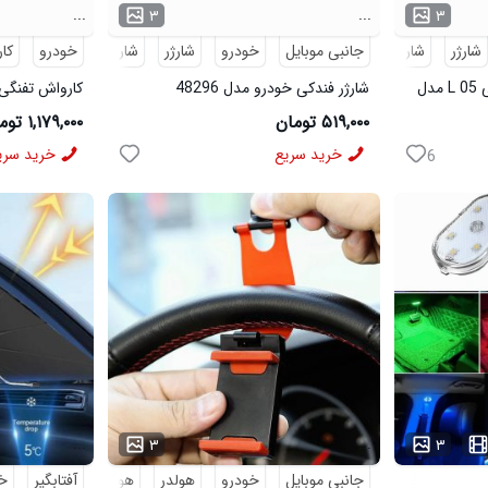
...
...
۳
۳
شارژر
شارژر فندکی
جانبی موبایل
خودرو
شارژر
شارژر فندکی
خودرو
کا
شارژر فندکی Fm پلیر بلوتوثی L 05 مدل
شارژر فندکی خودرو مدل 48296
کارواش تفنگی مدل
۵۱۹,۰۰۰ تومان
۱,۱۷۹,۰۰۰ تومان
خرید سریع
خرید سری
6
...
...
۳
۳
جانبی موبایل
خودرو
هولدر
هولدر موبایل
آفتابگیر
خو