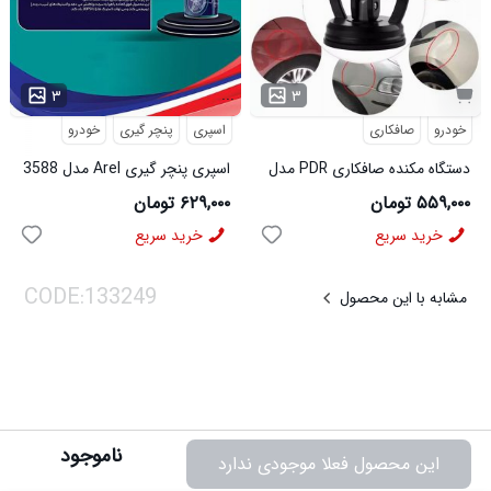
...
۳
۳
خودرو
صافکاری
اسپری
پنچر گیری
خودرو
دستگاه مکنده صافکاری PDR مدل
اسپری پنچر گیری Arel مدل 3588
3511
۵۵۹,۰۰۰ تومان
۶۲۹,۰۰۰ تومان
خرید سریع
خرید سریع
مشابه با این محصول
ناموجود
این محصول فعلا موجودی ندارد