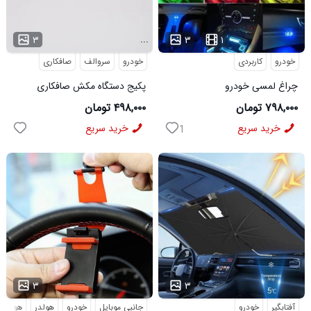
...
...
۳
۳
۱
خودرو
کاربردی
خودرو
سروالف
صافکاری
چراغ لمسی خودرو
پکیج دستگاه مکش صافکاری
سروالف VIPشب نما
۷۹۸,۰۰۰ تومان
۴۹۸,۰۰۰ تومان
خرید سریع
خرید سریع
1
...
...
۳
۳
آفتابگیر
خودرو
جانبی موبایل
خودرو
هولدر
هولدر 