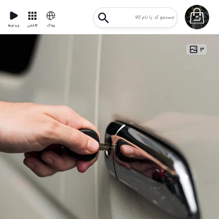
وبلاگ
کالکشن
ویدئوها
۳