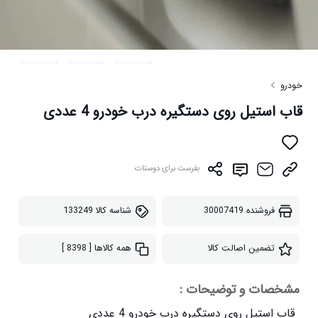
خودرو
قاب استیل روی دستگیره درب خودرو 4 عددی
بفرست برای دوستات
فروشنده
30007419
شناسه کالا
133249
تضمین اصالت کالا
همه کالاها
[ 8398 ]
مشخصات و توضیحات :