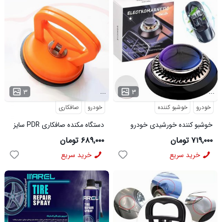
...
...
۳
۳
خودرو
خوشبو کننده
خودرو
صافکاری
خوشبو کننده خورشیدی خودرو
دستگاه مکنده صافکاری PDR سایز
Vehicle مدل 3725
بزرگ مدل 3774
۷۱۹,۰۰۰ تومان
۶۸۹,۰۰۰ تومان
خرید سریع
خرید سریع