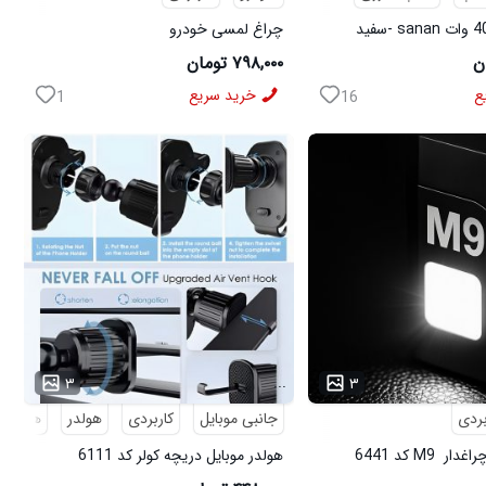
چراغ لمسی خودرو
۷۹۸,۰۰۰ تومان
ع
خرید سریع
1
16
...
۳
۳
بردی
جانبی موبایل
کاربردی
هولدر
هولدر م
 M9 کد 6441
هولدر موبایل دریچه کولر کد 6111