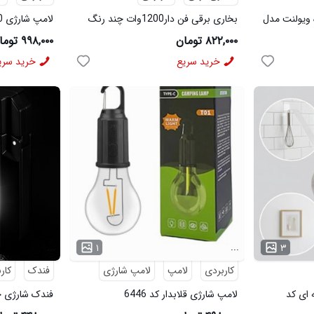
ویولنت مدل
بخاری برقی فن دار1200وات چند رنگ
لامپ شارژی 40 وات sanan -سفید
۸۲۲,۰۰۰ تومان
۹۹۸,۰۰۰ تومان
خرید سریع
خرید سری
...
...
۱
۳
کاربردی
لامپ
لامپ شارژی
فندک
کار
ای کد
لامپ شارژی قلابدار کد 6446
فندک شارژی چراغدار