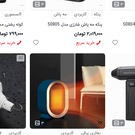
...
...
۳
۳
پنکه
کاربردی
مه پاش
اکسسوری
پنکه مه پاش شارژی مدل 50805
50693
۲,۰۱۹,۰۰۰ تومان
۷۹۹,۰۰۰ تومان
خرید سریع
خرید سری
40
...
۳
۳
بخاری برقی
کاربردی
کاربردی
ل