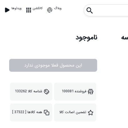
وبلاگ
کالکشن
ویدئوها
ی سه
ناموجود
این محصول فعلا موجودی ندارد
فروشنده
100081
شناسه کالا
133262
تضمین اصالت کالا
همه کالاها
[ 37322 ]