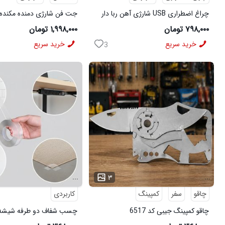
چراغ اضطراری USB شارژی آهن ربا دار
جت فن شارژی دمنده مکنده 
X9
۷۹۸,۰۰۰ تومان
۱,۹۹۸,۰۰۰ تومان
خرید سریع
خرید سریع
3
...
...
۳
چاقو
سفر
کمپینگ
کاربردی
چاقو کمپینگ جیبی کد 6517
چسب شفاف دو طرفه شیشه 
6490