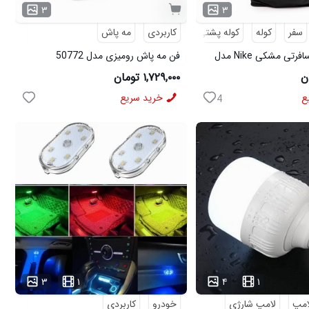
۳
۳
سفر
کوله
کوله پشتی
کاربردی
مسافرتی
مه پاش
کوله پشتی مسافرتی مشکی Nike مدل
فن مه پاش رومیزی مدل 50772
۱,۷۲۹,۰۰۰ تومان
ع
خرید سریع
4
...
۳
۱
۴
۱
امپ
لامپ شارژی
خودرو
کاربردی