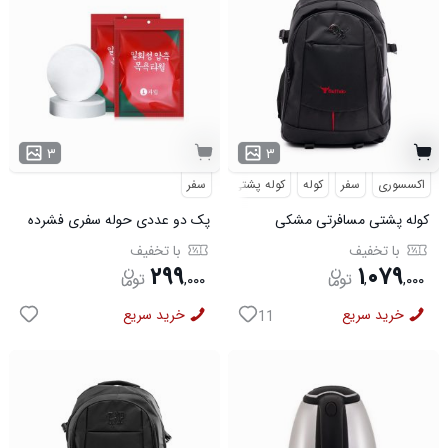
۳
۳
اکسسوری
سفر
کوله
کوله پشتی
سفر
مسافرتی
کوله پشتی مسافرتی مشکی
پک دو عددی حوله سفری فشرده
Buffalo مدل 50690
مدل 50673
با تخفیف
با تخفیف
۲۹۹
۱
۰۷۹
,
۰۰۰
,
,
۰۰۰
خرید سریع
خرید سریع
11