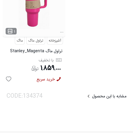
...
۱
آشپزخانه
تراول ماگ
ماگ
تراول ماگ Stanley_Magenta
مدل 3778
با تخفیف
۱
۸۵۹
,
,
۰۰۰
خرید سریع
مشابه با این محصول