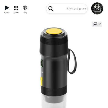
وبلاگ
کالکشن
ویدئوها
۳