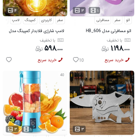
...
...
۴
۳
۱
اتو
سفر
مسافرتی
سفر
کاربردی
کمپینگ
لامپ
لامپ
اتو مسافرتی مدل HB_606
لامپ شارژی قلابدار کمپینگ مدل
T01
با تخفیف
با تخفیف
۵۹۸
۱
۱۹۸
,
۰۰۰
,
,
۰۰۰
خرید سریع
خرید سریع
10
40
...
...
۳
۱
۳