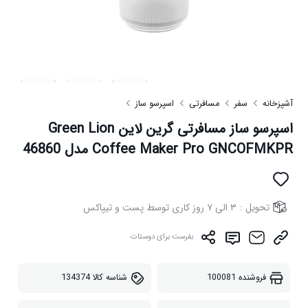
آشپزخانه
سفر
مسافرتی
اسپرسو ساز
اسپرسو ساز مسافرتی گرین لاین Green Lion
Coffee Maker Pro GNCOFMKPR مدل 46860
تحویل :
۳ الی ۷ روز کاری توسط پست و تیپاکس
بفرست برای دوستات
فروشنده
100081
شناسه کالا
134374