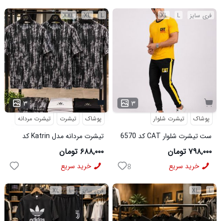
فری سایز
L
XL
L
XL
XXL
۳
۳
پوشاک
تیشرت شلوار
پوشاک
تیشرت
تیشرت مردانه
ست تیشرت شلوار CAT کد 6570
تیشرت مردانه مدل Katrin کد
6579
۷۹۸,۰۰۰ تومان
۶۸۸,۰۰۰ تومان
خرید سریع
خرید سریع
8
L
XL
فری سایز
L
XL