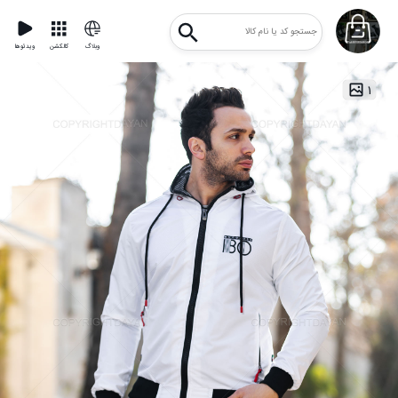
وبلاگ
کالکشن
ویدئوها
۱