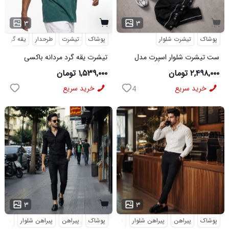
۳
۳
پوشاک
تیشرت شلوار
پوشاک
تیشرت
طرحدار
یقه گرد
ست تیشرت شلوار اسپرت مدل
تیشرت یقه گرد مردانه باکسی
MAN مشکی
طرحدار مچینست سبز
۲,۴۹۸,۰۰۰ تومان
۱,۵۳۹,۰۰۰ تومان
Balenciaga مدل 50944
خرید سریع
خرید سریع
4
...
۳
۳
پوشاک
پیراهن
پیراهن شلوار
شلوار مردانه
پوشاک
پیراهن
پیراهن شلوار
شلوار