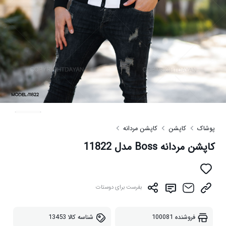
پوشاک
کاپشن
کاپشن مردانه
کاپشن مردانه Boss مدل 11822
بفرست برای دوستات
فروشنده
100081
شناسه کالا
13453