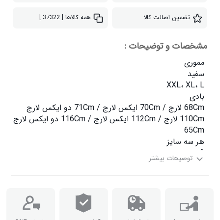
تضمین اصالت کالا
همه کالاها
[ 37322 ]
مشخصات و توضیحات :
جنس داخل آستین آستر
