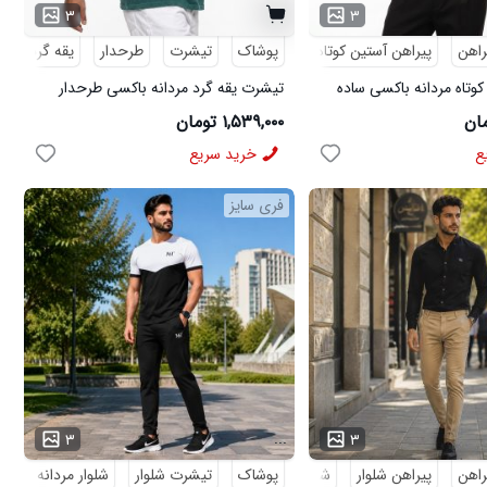
۳
۳
راهن
پیراهن آستین کوتاه
پوشاک
تیشرت
طرحدار
یقه گرد
کوتاه مردانه باکسی ساده
تیشرت یقه گرد مردانه باکسی طرحدار
مچینست سبز Balenciaga مدل 50944
۱,۵۳۹,۰۰۰ تومان
ع
خرید سریع
فری سایز
...
۳
۳
راهن
پیراهن شلوار
شلوار مردانه
پوشاک
تیشرت شلوار
شلوار مردانه
کف