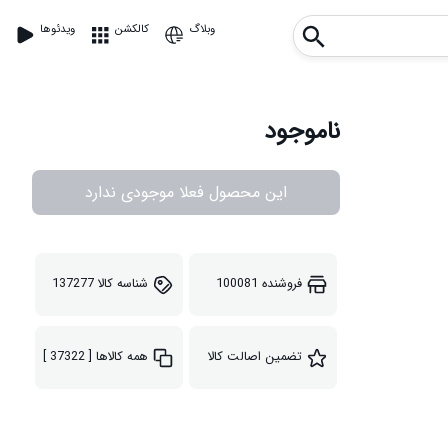
وبلاگ
کالکشن
ویدئوها
ناموجود
این محصول فعلا موجودی ندارد
فروشنده
100081
شناسه کالا
137277
تضمین اصالت کالا
همه کالاها
[ 37322 ]