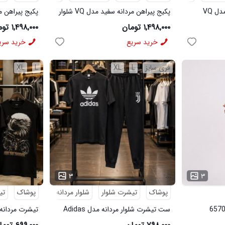
پکیج پیراهن مردانه مشکی مدل VQ
پکیج پیراهن مردانه سفید مدل VQ شلوار
مردانه مشکی مدل MOBIN
شلوار مردانه خاک
۱,۴۹۸,۰۰۰ تومان
۱,۴۹۸,۰۰۰ تومان
خرید سریع
خرید سری
فری سایز
L
XL
L
XL
...
...
۳
۳
پوشاک
تیشرت شلوار
شلوار مردانه
پوشاک
تی
ست تیشرت شلوار مردانه مدل Adidas
تیشرت مردانه طرح agle
کد 6569