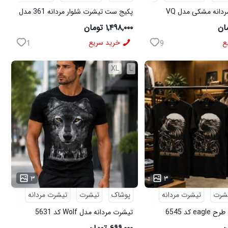
پکیج پیراهن مردانه مشکی مدل VQ
پکیج ست تیشرت شلوار مردانه 361 مدل
ی مدل MOBIN
W15 کفش ورزشی مردانه مدل pavlo
۱,۴۹۸,۰۰۰ تومان
ع
خرید سریع
1
9
XL
L
...
۳
۳
شرت
تیشرت مردانه
پوشاک
تیشرت
تیشرت مردانه
e کد 6545
تیشرت مردانه مدل Wolf کد 5631