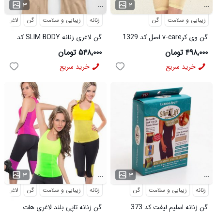
...
...
۳
۲
زیبایی و سلامت
گن
زنانه
زیبایی و سلامت
گن
لاغری
گن وی کرv-care اصل کد 1329
گن لاغری زنانه SLIM BODY کد
6494
۴۹۸,۰۰۰ تومان
۵۴۸,۰۰۰ تومان
خرید سریع
خرید سریع
...
...
۳
۳
زنانه
زیبایی و سلامت
گن
زنانه
زیبایی و سلامت
گن
لاغری
گن زنانه اسلیم لیفت کد 373
گن زنانه تاپی بلند لاغری هات