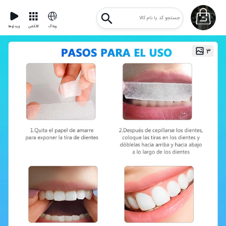
وبلاگ
کالکشن
ویدئوها
۳