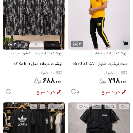
...
۳
۳
پوشاک
تیشرت شلوار
پوشاک
تیشرت
تیشرت مردانه
ست تیشرت شلوار CAT کد 6570
تیشرت مردانه مدل Katrin کد
6579
با تخفیف
با تخفیف
۶۸۸
۷۹۸
,
۰۰۰
,
۰۰۰
خرید سریع
خرید سریع
9
XXL
XXXL
XXL
XXXL
فری سایز
L
XL