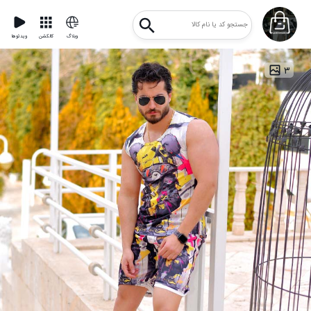
وبلاگ
کالکشن
ویدئوها
۳