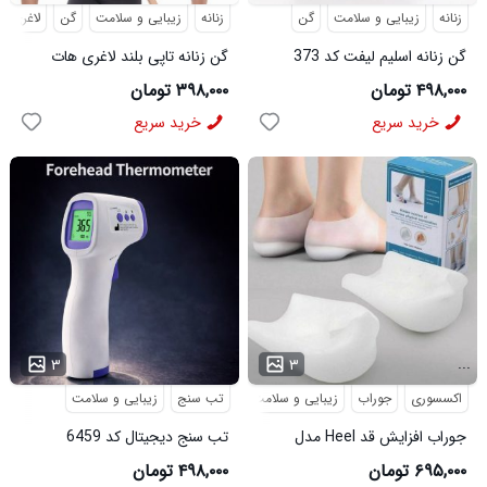
زنانه
زیبایی و سلامت
گن
زنانه
زیبایی و سلامت
گن
لاغری
گن زنانه اسلیم لیفت کد 373
گن زنانه تاپی بلند لاغری هات
شیپر کد 1443
۴۹۸,۰۰۰ تومان
۳۹۸,۰۰۰ تومان
خرید سریع
خرید سریع
...
...
۳
۳
اکسسوری
جوراب
زیبایی و سلامت
تب سنج
زیبایی و سلامت
جوراب افزایش قد Heel مدل
تب سنج دیجیتال کد 6459
3911
۶۹۵,۰۰۰ تومان
۴۹۸,۰۰۰ تومان