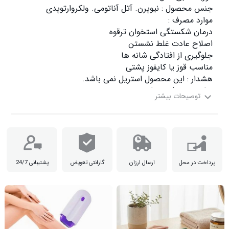
توجه : با آب سرد صابون شسته شود . از قرار دادن در ماشین ل

پرداخت در محل
ارسال ارزان
گارانتی تعویض
پشتیبانی 24/7