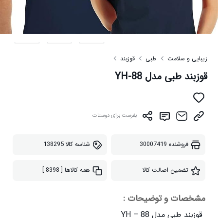
زیبایی و سلامت
طبی
قوزبند
قوزبند طبی مدل YH-88
بفرست برای دوستات
فروشنده
30007419
شناسه کالا
138295
تضمین اصالت کالا
همه کالاها
[ 8398 ]
مشخصات و توضیحات :