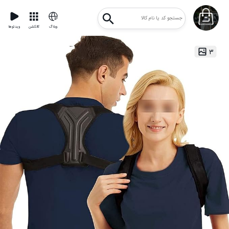
وبلاگ
کالکشن
ویدئوها
۳