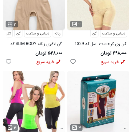
...
...
۳
۲
زیبایی و سلامت
گن
زنانه
زیبایی و سلامت
گن
لاغری
گن وی کرv-care اصل کد 1329
گن لاغری زنانه SLIM BODY کد
6494
۴۹۸,۰۰۰ تومان
۵۴۸,۰۰۰ تومان
خرید سریع
خرید سریع
...
...
۳
۳