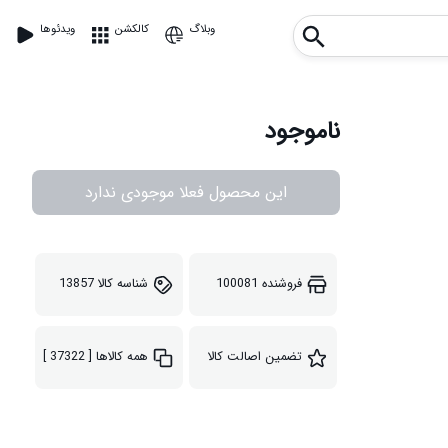
وبلاگ
کالکشن
ویدئوها
ناموجود
این محصول فعلا موجودی ندارد
فروشنده
100081
شناسه کالا
13857
تضمین اصالت کالا
همه کالاها
[ 37322 ]