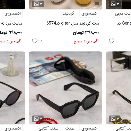
...
۳
۳
عت مچی
اکسسوری
گردنبند
اکسسوری
ساعت مچی مردانه مدل Geneve کد
ست گردنبند مدل gitar کد6574
ساعت مردانه مدل AP مشکی
۳۹۸,۰۰۰ تومان
۹۹۸,۰۰۰ تومان
خرید سریع
خرید سری
14
...
...
۲
۲
ک آفتابی
اکسسوری
عینک
عینک آفتابی
اکسسوری