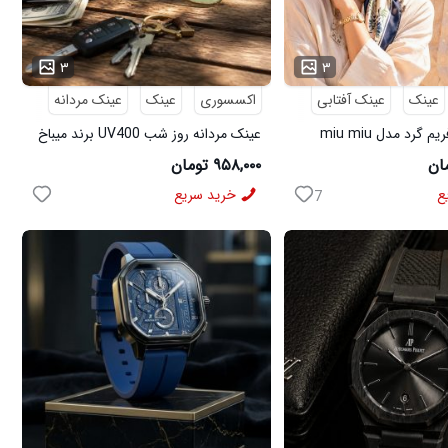
...
۳
۳
عینک
عینک آفتابی
اکسسوری
عینک
عینک مردانه
گرد مدل miu miu
عینک مردانه روز شب UV400 برند میباخ
۹۵۸,۰۰۰ تومان
ع
خرید سریع
7