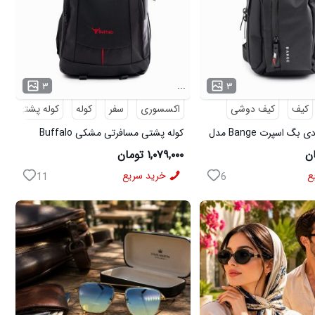
...
۳
۳
کیف
کیف دوشی
اکسسوری
سفر
کوله
کوله پشتی
م
کیف دوشی بادی بگ اسپرت Bange مدل
کوله پشتی مسافرتی مشکی Buffalo
مدل 50690
۱,۰۷۹,۰۰۰ تومان
ع
خرید سریع
11
6