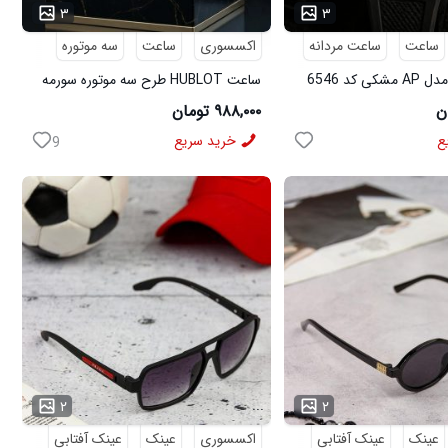
۳
۳
ساعت
ساعت مردانه
اکسسوری
ساعت
سه موتوره
 کد 6546
ساعت HUBLOT طرح سه موتوره سورمه
ای کد 6559
۹۸۸,۰۰۰ تومان
ع
خرید سریع
9
...
۲
۲
عینک
عینک آفتابی
اکسسوری
عینک
عینک آفتابی