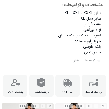
مشخصات و توضیحات :
سایز XXXL دور سینه  120 قد  73 آستین  30

پرداخت در محل
ارسال ارزان
گارانتی تعویض
پشتیبانی 24/7
XXXL
XXL
L
M
XXXL
XXL
XL
L
M