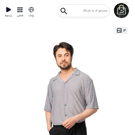
وبلاگ
کالکشن
ویدئوها
۳