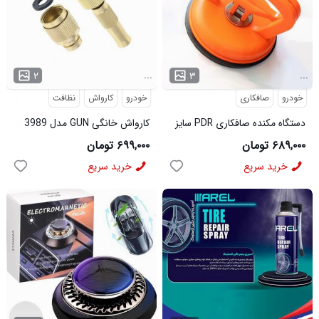
...
...
۲
۳
خودرو
صافکاری
خودرو
کارواش
نظافت
دستگاه مکنده صافکاری PDR سایز
کارواش خانگی GUN مدل 3989
بزرگ مدل 3774
۶۸۹,۰۰۰ تومان
۶۹۹,۰۰۰ تومان
خرید سریع
خرید سریع