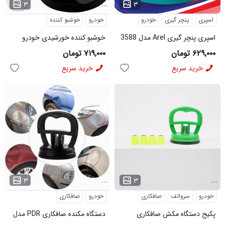
...
...
۳
۳
اسپری
پنچر گیری
خودرو
خودرو
خوشبو کننده
اسپری پنچر گیری Arel مدل 3588
خوشبو کننده خورشیدی خودرو
Vehicle مدل 3725
۶۲۹,۰۰۰ تومان
۷۱۹,۰۰۰ تومان
خرید سریع
خرید سریع
...
...
۳
۳
خودرو
سروالف
صافکاری
خودرو
صافکاری
پکیج دستگاه مکش صافکاری
دستگاه مکنده صافکاری PDR مدل