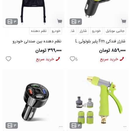
۳
۳
جانبی موبایل
خودرو
شارژر
شارژر فندکی
خودرو
نظم دهنده
شارژر فندکی Fm پلیر بلوتوثی L
نظم دهنده بین صندلی خودرو
05 مدل 50820
مدل 50899
۸۵۹,۰۰۰ تومان
۳۹۹,۰۰۰ تومان
خرید سریع
خرید سریع
6
...
...
۳
۳