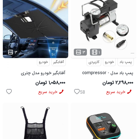
...
...
۳
۳
۱
پمپ باد
خودرو
کاربردی
آفتابگیر
خودرو
پمپ باد مدل compressor -
آفتابگیر خودرو مدل چتری
DC12
۲,۲۹۸,۰۰۰ تومان
۱,۰۵۸,۰۰۰ تومان
خرید سریع
خرید سریع
58