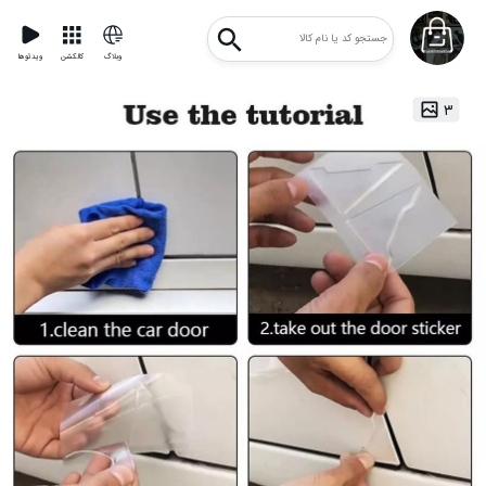
وبلاگ
کالکشن
ویدئوها
۳