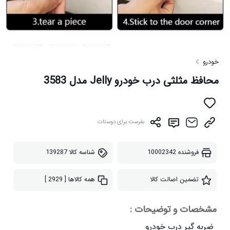
خودرو
محافظ مثلثی درب خودرو Jelly مدل 3583
بفرست برای دوستات
فروشنده
10002342
شناسه کالا
139287
تضمین اصالت کالا
همه کالاها
[ 2929 ]
مشخصات و توضیحات :