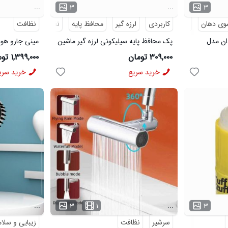
...
...
۳
۳
ی دهان
نظافت
کاربردی
لرزه گیر
محافظ پایه
نظافت
نظافت
ان مدل
پک محافظ پایه سیلیکونی لرزه گیر ماشین
مینی جارو هوشم
لباسشویی مدل 48404
۳۰۹,۰۰۰ تومان
۱,۳۹۹,۰۰۰ تومان
خرید سریع
خرید سری
...
...
۳
۱
۳
سرشیر
نظافت
زیبایی و سلا