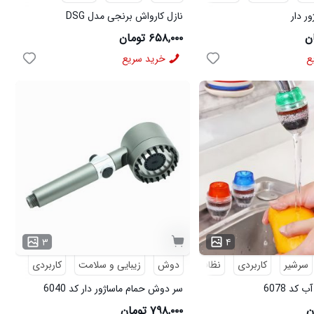
ر دار
نازل کارواش برنجی مدل DSG
۶۵۸,۰۰۰ تومان
ع
خرید سریع
۳
۴
سرشیر
کاربردی
نظافت
دوش
زیبایی و سلامت
کاربردی
ماسا
کد 6078
سر دوش حمام ماساژور دار کد 6040
۷۹۸,۰۰۰ تومان