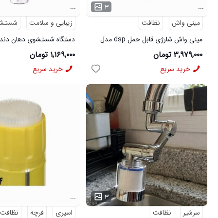
...
...
۳
مینی واش
نظافت
زیبایی و سلامت
شستشو
مینی واش شارژی قابل حمل dsp مدل
دستگاه شستشوی دهان دند
48522
48909
۳,۹۷۹,۰۰۰ تومان
۱,۱۶۹,۰۰۰ تومان
خرید سریع
خرید سریع
...
...
۳
سرشیر
نظافت
اسپری
فرچه
نظافت