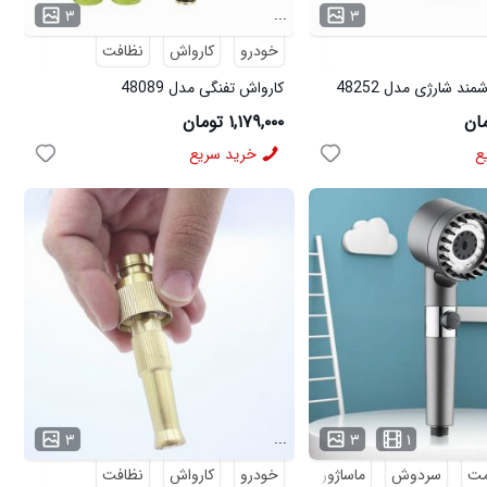
...
۳
۳
خودرو
کارواش
نظافت
ند شارژی مدل 48252
کارواش تفنگی مدل 48089
۱,۱۷۹,۰۰۰ تومان
ع
خرید سریع
...
۳
۳
۱
مت
سردوش
ماساژور
نظافت
خودرو
کارواش
نظافت