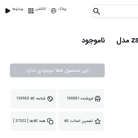
وبلاگ
کالکشن
ویدئوها
سرشیر تصفیه کننده آب خانگی zsw – 010 A مدل
ناموجود
این محصول فعلا موجودی ندارد
فروشنده
100081
شناسه کالا
139965
تضمین اصالت کالا
همه کالاها
[ 37322 ]