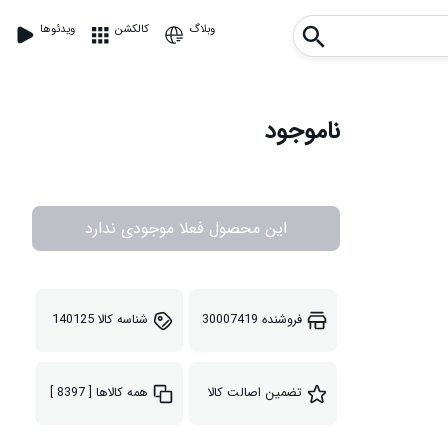
وبلاگ
کالکشن
ویدئوها
ناموجود
این محصول فعلا موجودی ندارد
فروشنده
30007419
شناسه کالا
140125
تضمین اصالت کالا
همه کالاها
[ 8397 ]