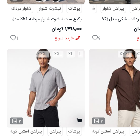
راهن
پیراهن شلوار
شلوار مردانه
پوشاک
تیشرت شلوار
شلوار مردانه
کف
پکیج پیراهن مردانه مشکی مدل VQ
پکیج ست تیشرت شلوار مردانه 361 مدل
ی مدل MOBIN
W15 کفش ورزشی مردانه مدل pavlo
۱,۴۹۸,۰۰۰ تومان
ع
خرید سریع
1
9
XXXL
XXL
XL
L
XXXL
X
۳
۳
راهن
پیراهن آستین کوتاه
مراکشی
پوشاک
پیراهن
پیراهن آستین کوتاه
م