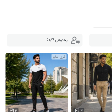
پشتیبانی 24/7
فری سایز
...
۳
۳