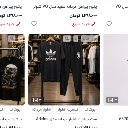
پکیج پیراهن مردانه مشکی مدل VQ
پکیج پیراهن مردانه سفید مدل VQ شلوار
مردانه مشکی مدل MOBIN
شلوار مردانه خاک
۱,۴۹۸,۰۰۰ تومان
۱,۴۹۸,۰۰۰ تومان
خرید سریع
خرید سری
فری سایز
L
XL
L
XL
...
...
۳
۳
پوشاک
تیشرت شلوار
شلوار مردانه
پوشاک
تی
ست تیشرت شلوار مردانه مدل Adidas
تیشرت مردانه طرح agle
کد 6569