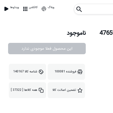
وبلاگ
کالکشن
ویدئوها
ناموجود
این محصول فعلا موجودی ندارد
فروشنده
100081
شناسه کالا
140167
تضمین اصالت کالا
همه کالاها
[ 37322 ]