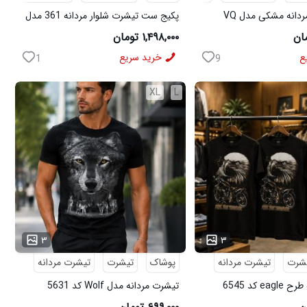
پکیج پیراهن مردانه مشکی مدل VQ
پکیج ست تیشرت شلوار مردانه 361 مدل
ی مدل MOBIN
W15 کفش ورزشی مردانه مدل pavlo
۱,۴۹۸,۰۰۰ تومان
ع
خرید سریع
1
9
XL
L
...
۳
۳
شرت
تیشرت مردانه
پوشاک
تیشرت
تیشرت مردانه
e کد 6545
تیشرت مردانه مدل Wolf کد 5631