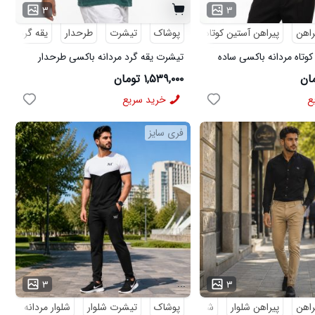
۳
۳
راهن
پیراهن آستین کوتاه
پوشاک
تیشرت
طرحدار
یقه گرد
کوتاه مردانه باکسی ساده
تیشرت یقه گرد مردانه باکسی طرحدار
مچینست سبز Balenciaga مدل 50944
۱,۵۳۹,۰۰۰ تومان
ع
خرید سریع
فری سایز
...
۳
۳
راهن
پیراهن شلوار
شلوار مردانه
پوشاک
تیشرت شلوار
شلوار مردانه
کف