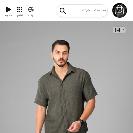
وبلاگ
کالکشن
ویدئوها
۳