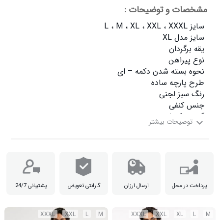
مشخصات و توضیحات :
سایز XXXL دور سینه  114 قد  79 آستین  27

پرداخت در محل
ارسال ارزان
گارانتی تعویض
پشتیبانی 24/7
XXXL
XXL
L
M
XXXL
XXL
XL
L
M