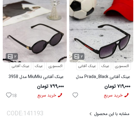
...
...
۲
۲
اکسسوری
عینک
عینک آفتابی
اکسسوری
عینک
عینک آفتابی
عینک آفتابی Prada_Black مدل
عینک آفتابی MiuMiu مدل 3958
3957
۷۱۹,۰۰۰ تومان
۷۹۹,۰۰۰ تومان
خرید سریع
خرید سریع
18
مشابه با این محصول