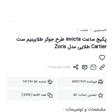
اکسسوری
ساعت
پکیج ساعت invicta طرح جوکر طلایینیم ست
Cartier طلایی مدل Zoris
بفرست برای دوستات
فروشنده
30007419
شناسه کالا
141193
تضمین اصالت کالا
همه کالاها
[ 8398 ]
مشخصات و توضیحات :