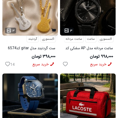
...
۳
۳
اکسسوری
ساعت
ساعت مردانه
اکسسوری
گردنبند
ساعت مردانه مدل AP مشکی کد
ست گردنبند مدل gitar کد6574
6546
۹۹۸,۰۰۰ تومان
۳۹۸,۰۰۰ تومان
خرید سریع
خرید سریع
14