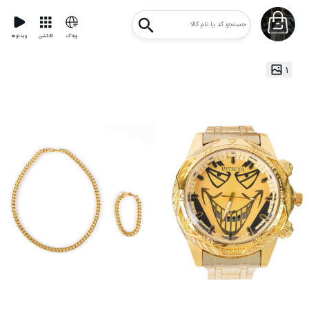
وبلاگ
کالکشن
ویدئوها
۱