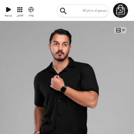
وبلاگ
کالکشن
ویدئوها
۳