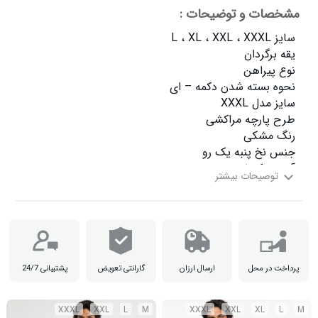
مشخصات و توضیحات :
سایز XXXL دور سینه  114 قد  77 آستین  25

پرداخت در محل
ارسال ارزان
گارانتی تعویض
پشتیبانی 24/7
XXXL
XXL
L
M
XXXL
XXL
XL
L
M