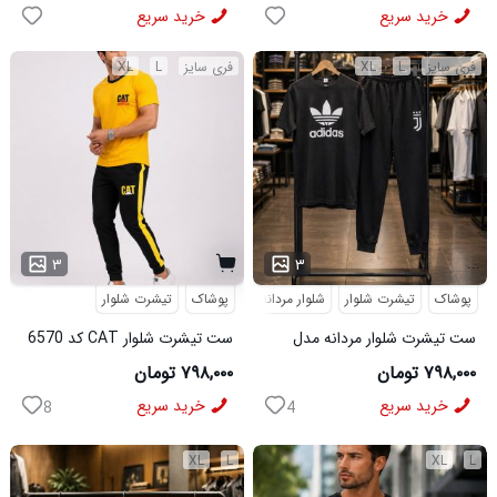
Balenciaga مدل 50944
خرید سریع
خرید سریع
فری سایز
L
XL
فری سایز
L
XL
...
۳
۳
پوشاک
تیشرت شلوار
شلوار مردانه
پوشاک
تیشرت شلوار
ست تیشرت شلوار مردانه مدل
ست تیشرت شلوار CAT کد 6570
Adidas کد 6569
۷۹۸,۰۰۰ تومان
۷۹۸,۰۰۰ تومان
خرید سریع
خرید سریع
8
4
XL
L
XL
L