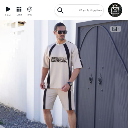
وبلاگ
کالکشن
ویدئوها
۱