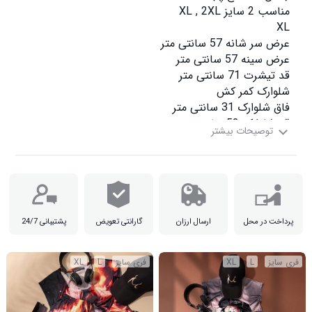
پرداخت در محل
ارسال ارزان
گارانتی تعویض
پشتیبانی 24/7
قد شلوارک 53 سانتی متر

فری سایز
L
XL
فری سایز
L
XL