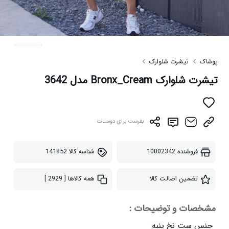
پوشاک
تیشرت شلوارک
تیشرت شلوارک Bronx_Cream مدل 3642
بفرست برای دوستات
فروشنده
10002342
شناسه کالا
141852
تضمین اصالت کالا
همه کالاها
[ 2929 ]
مشخصات و توضیحات :