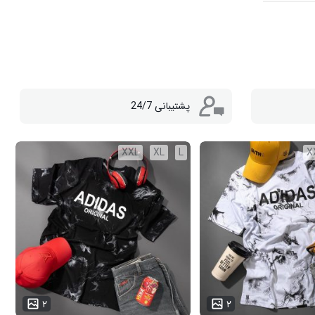
پشتیبانی 24/7
XXL
XL
L
X
...
۲
۲