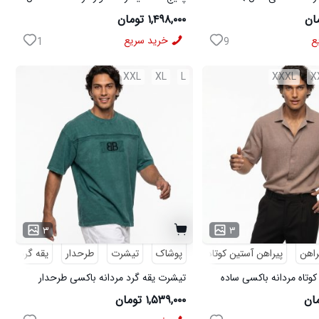
ی مدل MOBIN
W15 کفش ورزشی مردانه مدل pavlo
۱,۴۹۸,۰۰۰ تومان
ع
خرید سریع
1
9
XXL
XL
L
XXXL
X
۳
۳
راهن
پیراهن آستین کوتاه
پوشاک
تیشرت
طرحدار
یقه گرد
کوتاه مردانه باکسی ساده
تیشرت یقه گرد مردانه باکسی طرحدار
مچینست سبز Balenciaga مدل 50944
۱,۵۳۹,۰۰۰ تومان