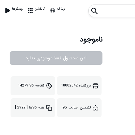
وبلاگ
کالکشن
ویدئوها
ناموجود
این محصول فعلا موجودی ندارد
فروشنده
10002342
شناسه کالا
14279
تضمین اصالت کالا
همه کالاها
[ 2929 ]