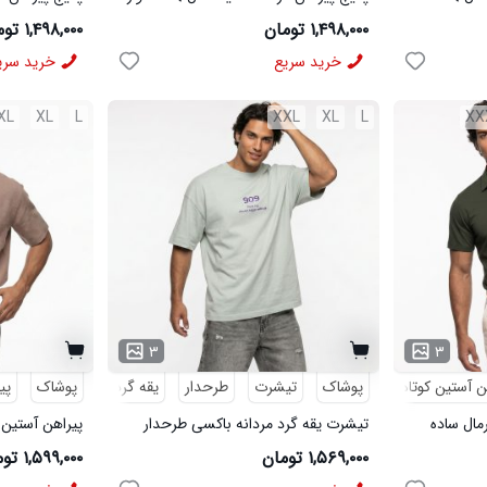
مردانه مشکی مدل MOBIN
شلوار مردانه خاک
۱,۴۹۸,۰۰۰ تومان
۱,۴۹۸,۰۰۰ تومان
خرید سریع
خرید سری
XL
XL
L
XXL
XL
L
XX
۳
۳
ن آستین کوتاه
پوشاک
تیشرت
طرحدار
یقه گرد
پوشاک
پی
رمال ساده
تیشرت یقه گرد مردانه باکسی طرحدار
پیراهن آستین 
پنبه دو رو سبز روشن مدل 50896
لینن کرم مدل 50943
۱,۵۶۹,۰۰۰ تومان
۱,۵۹۹,۰۰۰ تومان