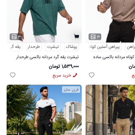
۳
۳
راهن
پیراهن آستین کوتاه
پوشاک
تیشرت
طرحدار
یقه گرد
کوتاه مردانه باکسی ساده
تیشرت یقه گرد مردانه باکسی طرحدار
مچینست سبز Balenciaga مدل 50944
۱,۵۳۹,۰۰۰ تومان
ع
خرید سریع
فری سایز