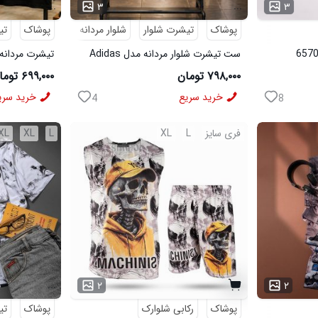
...
...
۳
۳
پوشاک
تیشرت شلوار
شلوار مردانه
پوشاک
تی
ست تیشرت شلوار مردانه مدل Adidas
تیشرت مردانه طرح agle
کد 6569
۷۹۸,۰۰۰ تومان
۶۹۹,۰۰۰ تومان
خرید سریع
خرید سری
4
8
فری سایز
L
XL
L
XL
XL
...
۲
۲
پوشاک
رکابی شلوارک
پوشاک
تی