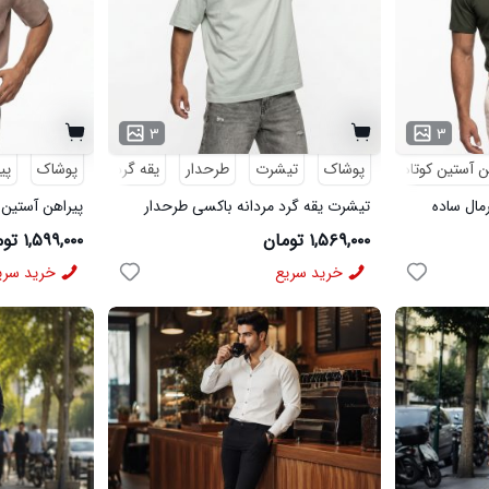
۳
۳
ن آستین کوتاه
پوشاک
تیشرت
طرحدار
یقه گرد
پوشاک
پی
رمال ساده
تیشرت یقه گرد مردانه باکسی طرحدار
پیراهن آستین 
پنبه دو رو سبز روشن مدل 50896
لینن کرم مدل 50943
۱,۵۶۹,۰۰۰ تومان
۱,۵۹۹,۰۰۰ تومان
خرید سریع
خرید سری