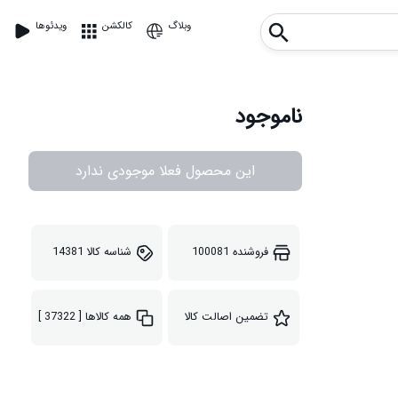
وبلاگ
کالکشن
ویدئوها
ناموجود
این محصول فعلا موجودی ندارد
فروشنده
100081
شناسه کالا
14381
تضمین اصالت کالا
همه کالاها
[ 37322 ]