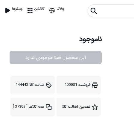
وبلاگ
کالکشن
ویدئوها
ناموجود
این محصول فعلا موجودی ندارد
فروشنده
100081
شناسه کالا
144443
تضمین اصالت کالا
همه کالاها
[ 37309 ]