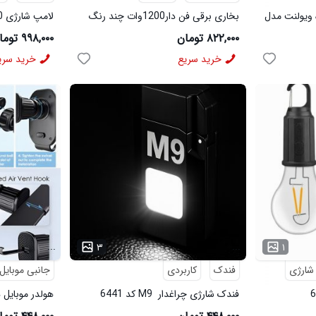
ویولنت مدل
بخاری برقی فن دار1200وات چند رنگ
لامپ شارژی 40 وات sanan -سفید
۸۲۲,۰۰۰ تومان
۹۹۸,۰۰۰ تومان
خرید سریع
خرید سری
...
...
۳
۱
شارژی
فندک
کاربردی
جانبی موبایل
فندک شارژی چراغدار M9 کد 6441
هولدر موبایل دری