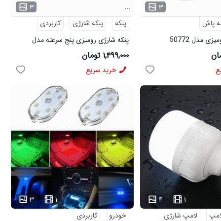
...
۳
۳
ه پاش
پنکه
پنکه شارژی
کاربردی
ی مدل 50772
پنکه شارژی رومیزی پنج سرعته مدل
50366
۱,۴۹۹,۰۰۰ تومان
ع
خرید سریع
...
۳
۱
۴
۱
امپ
لامپ شارژی
خودرو
کاربردی