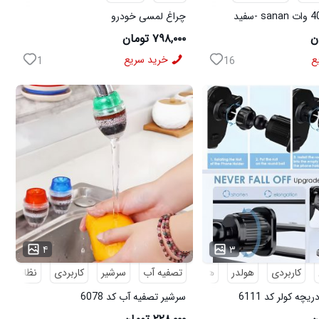
چراغ لمسی خودرو
۷۹۸,۰۰۰ تومان
ع
خرید سریع
1
16
...
۴
۳
کاربردی
هولدر
هولدر موبایل
تصفیه آب
سرشیر
کاربردی
نظافت
چه کولر کد 6111
سرشیر تصفیه آب کد 6078