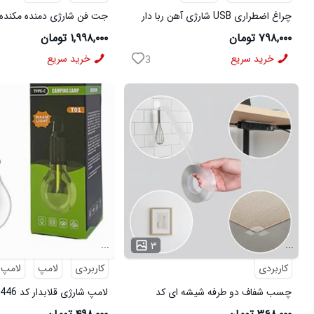
چراغ اضطراری USB شارژی آهن ربا دار
جت فن شارژی دمنده مکنده 
X9
۷۹۸,۰۰۰ تومان
۱,۹۹۸,۰۰۰ تومان
خرید سریع
خرید سریع
3
...
...
۳
کاربردی
کاربردی
لامپ
لامپ 
چسب شفاف دو طرفه شیشه ای کد
لامپ شارژی قلابدار کد 6446
6490