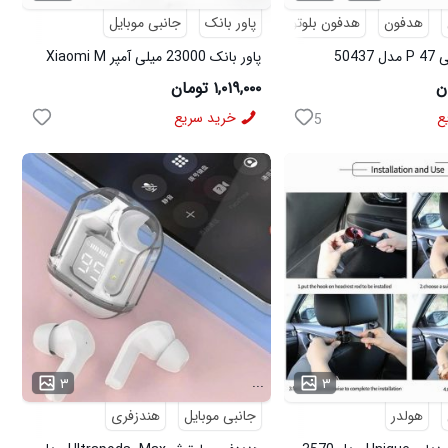
هدفون
هدفون بلوتوثی
پاور بانک
جانبی موبایل
5043
پاور بانک 23000 میلی آمپر Xiaomi M
10 مدل 50218
۱,۰۱۹,۰۰۰ تومان
ع
خرید سریع
5
...
۳
۳
هولدر
جانبی موبایل
هندزفری