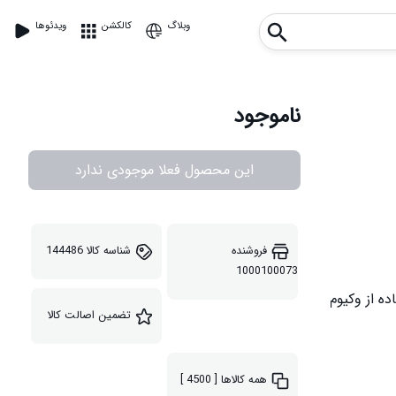
وبلاگ
کالکشن
ویدئوها
ناموجود
این محصول فعلا موجودی ندارد
فروشنده
شناسه کالا
144486
1000100073
تضمین اصالت کالا
همه کالاها
[ 4500 ]