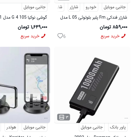
جانبی موبایل
خودرو
شارژر
شارژر فندکی
جانبی موبایل
شارژر فندکی Fm پلیر بلوتوثی L 05 مدل
گوشی نوکیا 105 4 G مدل 50821
50820
۸۵۹,۰۰۰ تومان
۱,۶۴۹,۰۰۰ تومان
خرید سریع
خرید سریع
6
...
...
۳
پاور بانک
جانبی موبایل
جانبی موبایل
هولدر