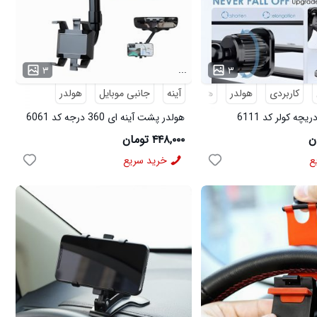
...
۳
۳
کاربردی
هولدر
آینه
هولدر موبایل
جانبی موبایل
هولدر
چه کولر کد 6111
هولدر پشت آینه ای 360 درجه کد 6061
۴۴۸,۰۰۰ تومان
ع
خرید سریع